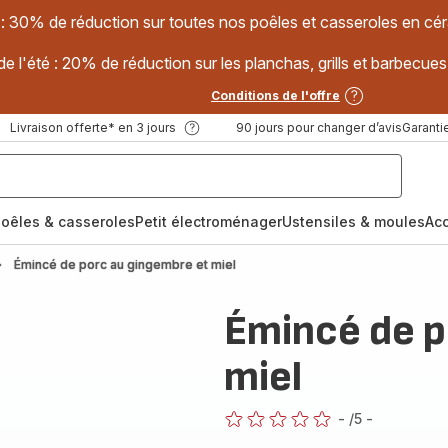
 : 30% de réduction sur toutes nos poêles et casseroles en
e l'été : 20% de réduction sur les planchas, grills et barbec
Conditions de l'offre
Livraison offerte* en 3 jours
90 jours pour changer d’avis
Garantie
oêles & casseroles
Petit électroménager
Ustensiles & moules
Ac
Émincé de porc au gingembre et miel
Émincé de p
miel
-
/5
-
ratings.0