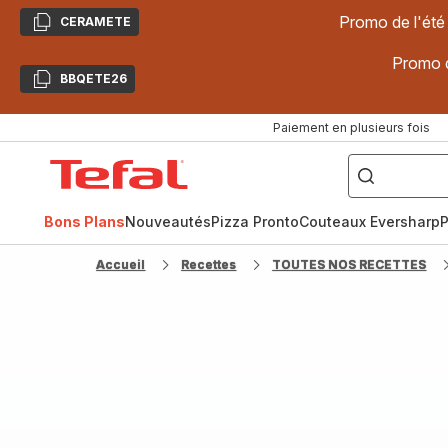
Promo de l'été
CERAMETE
Copier
Promo d
BBQETE26
Copier
Paiement en plusieurs fois
["Poêles
inox,
Accueil
Cake
Factory,
Tefal
Planchas,
Céramique..."]
Bons Plans
Nouveautés
Pizza Pronto
Couteaux Eversharp
P
Accueil
Recettes
TOUTES NOS RECETTES