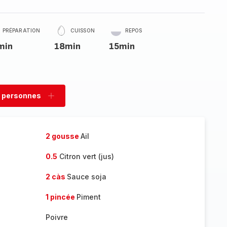
PRÉPARATION
CUISSON
REPOS
min
18min
15min
 personnes
rimer
Ajouter
sonnes
personnes
2 gousse
Ail
0.5
Citron vert (jus)
2 càs
Sauce soja
1 pincée
Piment
Poivre