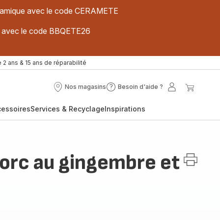
 céramique avec le code CERAMETE
ues avec le code BBQETE26
 2 ans & 15 ans de réparabilité
Nos magasins
Besoin d'aide ?
Nos
Besoin
Mon
Mon
magasins
d'aide
compte
panier
cessoires
Services & Recyclage
Inspirations
?
orc au gingembre et