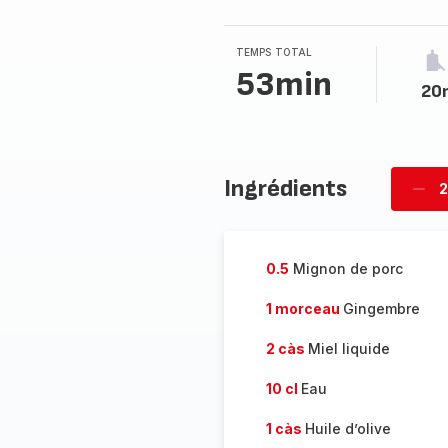
TEMPS TOTAL
53min
20
Ingrédients
2
Supp
per
0.5
Mignon de porc
1 morceau
Gingembre
2 càs
Miel liquide
10 cl
Eau
1 càs
Huile d’olive