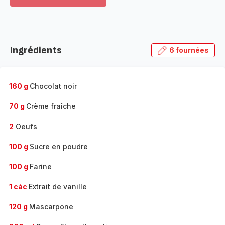
Voir
plus...
-
Découvrir
la
Ingrédients
6 fournées
gamme
complète
-
160 g
Chocolat noir
70 g
Crème fraîche
2
Oeufs
100 g
Sucre en poudre
100 g
Farine
1 càc
Extrait de vanille
120 g
Mascarpone