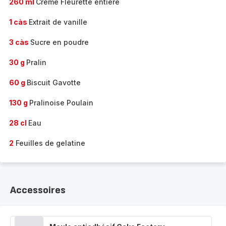
260 ml
Creme Fleurette entiere
1 càs
Extrait de vanille
3 càs
Sucre en poudre
30 g
Pralin
60 g
Biscuit Gavotte
130 g
Pralinoise Poulain
28 cl
Eau
2
Feuilles de gelatine
Accessoires