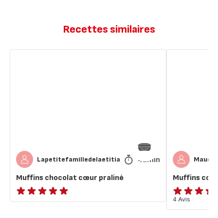
Recettes similaires
Muffins
Muffins
chocolat
cœur
cœur
praliné
praliné
42min
Lapetitefamilledelaetitia
Maud2
Muffins chocolat cœur praliné
Muffins cœur
ratings.NaN
ratings.4.3
4 Avis