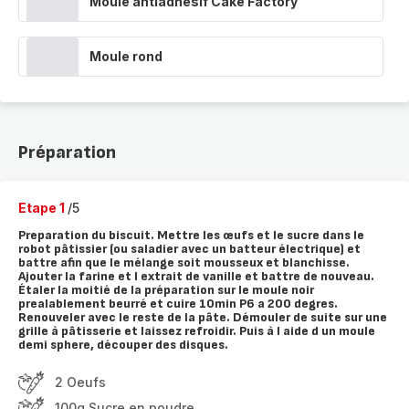
Moule antiadhésif Cake Factory
Moule rond
Préparation
Etape 1
/5
Preparation du biscuit. Mettre les œufs et le sucre dans le
robot pâtissier (ou saladier avec un batteur électrique) et
battre afin que le mélange soit mousseux et blanchisse.
Ajouter la farine et l extrait de vanille et battre de nouveau.
Étaler la moitié de la préparation sur le moule noir
prealablement beurré et cuire 10min P6 a 200 degres.
Renouveler avec le reste de la pâte. Démouler de suite sur une
grille à pâtisserie et laissez refroidir. Puis à l aide d un moule
demi sphere, découper des disques.
2 Oeufs
100g Sucre en poudre