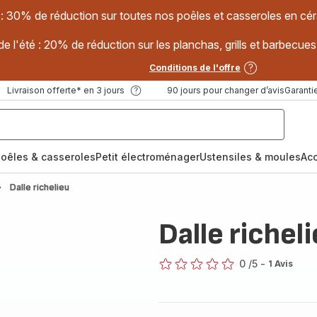
 : 30% de réduction sur toutes nos poêles et casseroles en
e l'été : 20% de réduction sur les planchas, grills et barbec
Conditions de l'offre
Livraison offerte* en 3 jours
90 jours pour changer d’avis
Garantie
oêles & casseroles
Petit électroménager
Ustensiles & moules
Ac
Dalle richelieu
Dalle richel
0
/5
-
1 Avis
ratings.0