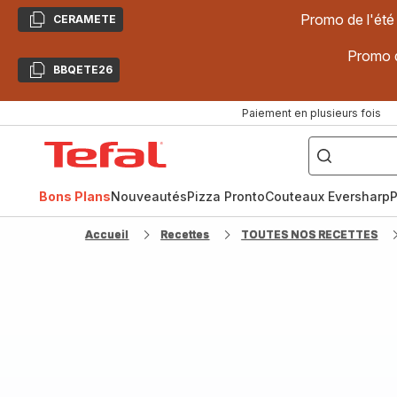
Promo de l'été
CERAMETE
Copier
Promo d
BBQETE26
Copier
Paiement en plusieurs fois
["Poêles
inox,
Accueil
Cake
Factory,
Tefal
Planchas,
Céramique..."]
Bons Plans
Nouveautés
Pizza Pronto
Couteaux Eversharp
P
Accueil
Recettes
TOUTES NOS RECETTES