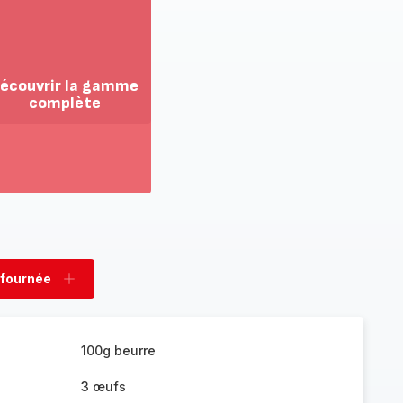
écouvrir la gamme
complète
ir
us...
couvrir
amme
mplète
 fournée
rimer
Ajouter
née
fournée
100g beurre
3 œufs