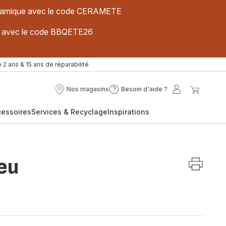
 céramique avec le code CERAMETE
ues avec le code BBQETE26
 2 ans & 15 ans de réparabilité
Nos magasins
Besoin d'aide ?
Nos
Besoin
Mon
Mon
magasins
d'aide
compte
panier
cessoires
Services & Recyclage
Inspirations
?
ieu