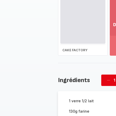
D
Vo
pl
-
Dé
CAKE FACTORY
la
g
co
-
Ingrédients
1
Supp
four
1 verre 1/2 lait
130g farine