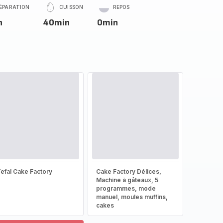
ÉPARATION
CUISSON
REPOS
n
40min
0min
efal Cake Factory
Cake Factory Délices,
Machine à gâteaux, 5
programmes, mode
manuel, moules muffins,
cakes