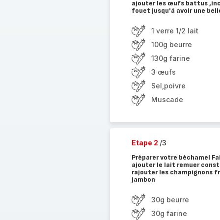
ajouter les œufs battus ,i
fouet jusqu'à avoir une bel
1 verre 1/2 lait
100g beurre
130g farine
3 œufs
Sel,poivre
Muscade
Etape 2
/3
Préparer votre béchamel Fair
ajouter le lait remuer con
rajouter les champignons fr
jambon
30g beurre
30g farine