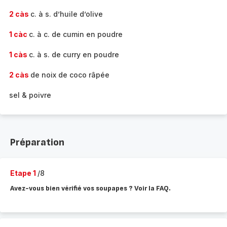
2 càs
c. à s. d’huile d’olive
1 càc
c. à c. de cumin en poudre
1 càs
c. à s. de curry en poudre
2 càs
de noix de coco râpée
sel & poivre
Préparation
Etape 1
/8
Avez-vous bien vérifié vos soupapes ? Voir la FAQ.