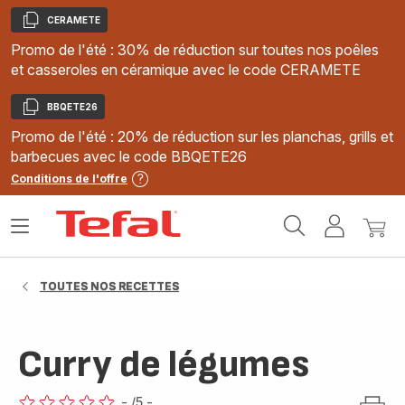
CERAMETE
Copier
Promo de l'été : 30% de réduction sur toutes nos poêles
et casseroles en céramique avec le code CERAMETE
BBQETE26
Copier
Promo de l'été : 20% de réduction sur les planchas, grills et
barbecues avec le code BBQETE26
Conditions de l'offre
Accueil
Ouvrir
Mon
Mon
Tefal
le
compte
panie
menu
TOUTES NOS RECETTES
Curry de légumes
-
/5
-