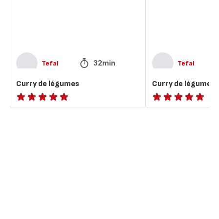
32min
Tefal
Tefal
Curry de légumes
Curry de légumes à
ratings.NaN
ratings.NaN