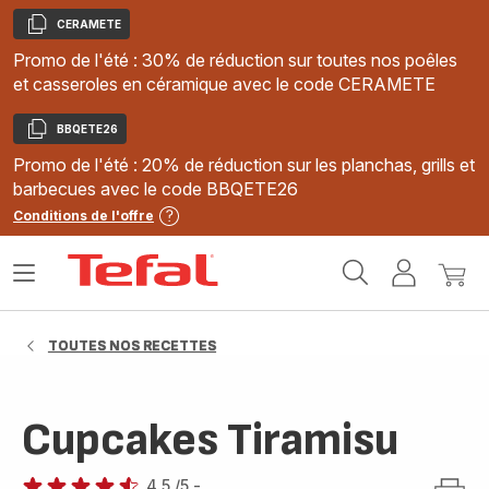
CERAMETE
Copier
Promo de l'été : 30% de réduction sur toutes nos poêles
et casseroles en céramique avec le code CERAMETE
BBQETE26
Copier
Promo de l'été : 20% de réduction sur les planchas, grills et
barbecues avec le code BBQETE26
Conditions de l'offre
Accueil
Ouvrir
Mon
Mon
Tefal
le
compte
panie
menu
TOUTES NOS RECETTES
Cupcakes Tiramisu
4.5
/5
-