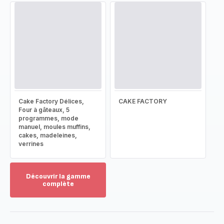
Cake Factory Délices,
CAKE FACTORY
Four à gâteaux, 5
programmes, mode
manuel, moules muffins,
cakes, madeleines,
verrines
Découvrir la gamme
complète
Voir
plus...
-
Découvrir