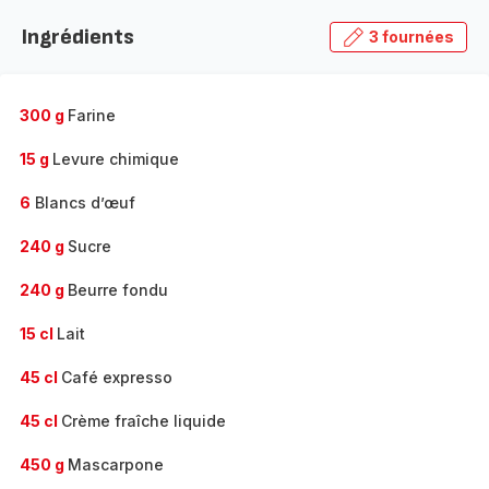
la
Ingrédients
3 fournées
gamme
complète
-
300 g
Farine
15 g
Levure chimique
6
Blancs d’œuf
240 g
Sucre
240 g
Beurre fondu
15 cl
Lait
45 cl
Café expresso
45 cl
Crème fraîche liquide
450 g
Mascarpone