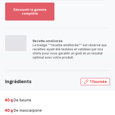
Découvrir la gamme
complète
Voir
plus...
-
Découvrir
la
Recette améliorée
gamme
Le badge ""recette améliorée"" est réservé aux
complète
recettes ayant été testées et validées par nos
-
chefs pour vous garantir un goût et un résultat
optimal avec votre produit.
Ingrédients
1 fournée
40 g
De beurre
40 g
De mascarpone