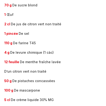
70 g
De sucre blond
1
Œuf
2 cl
De jus de citron vert non traité
1 pincée
De sel
110 g
De farine T45
4 g
De levure chimique (1 càc)
12 feuille
De menthe fraîche lavée
D’un citron vert non traité
50 g
De pistaches concassées
100 g
De mascarpone
5 cl
De crème liquide 30% MG