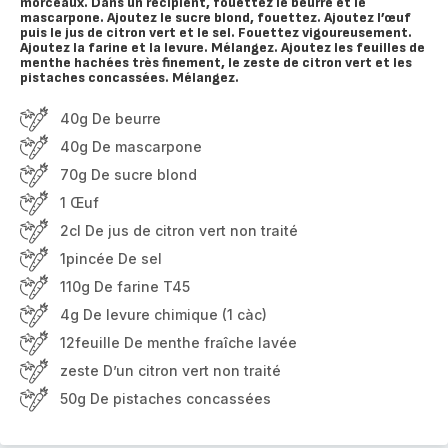
morceaux. Dans un récipient, fouettez le beurre et le
mascarpone. Ajoutez le sucre blond, fouettez. Ajoutez l’œuf
puis le jus de citron vert et le sel. Fouettez vigoureusement.
Ajoutez la farine et la levure. Mélangez. Ajoutez les feuilles de
menthe hachées très finement, le zeste de citron vert et les
pistaches concassées. Mélangez.
40g De beurre
40g De mascarpone
70g De sucre blond
1 Œuf
2cl De jus de citron vert non traité
1pincée De sel
110g De farine T45
4g De levure chimique (1 càc)
12feuille De menthe fraîche lavée
zeste D’un citron vert non traité
50g De pistaches concassées