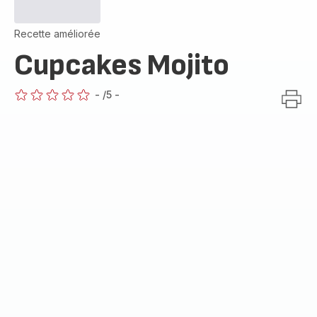
Recette améliorée
Cupcakes Mojito
-
/5
-
ratings.0