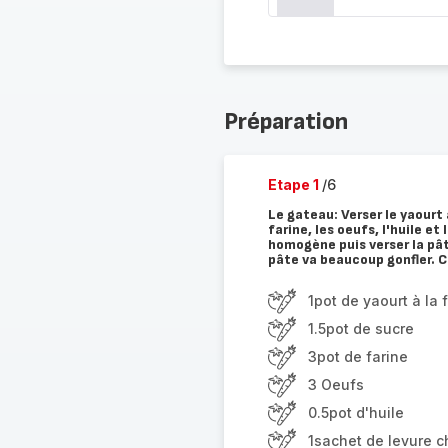
Préparation
Etape 1
/6
Le gateau: Verser le yaourt 
farine, les oeufs, l'huile e
homogène puis verser la pât
pâte va beaucoup gonfler. C
1pot de yaourt à la
1.5pot de sucre
3pot de farine
3 Oeufs
0.5pot d'huile
1sachet de levure 