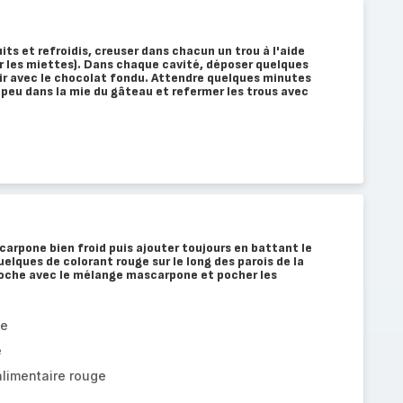
ts et refroidis, creuser dans chacun un trou à l'aide
er les miettes). Dans chaque cavité, déposer quelques
lir avec le chocolat fondu. Attendre quelques minutes
 peu dans la mie du gâteau et refermer les trous avec
arpone bien froid puis ajouter toujours en battant le
elques de colorant rouge sur le long des parois de la
 poche avec le mélange mascarpone et pocher les
ne
e
alimentaire rouge