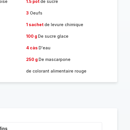
oise
1.5 pot
de sucre
3
Oeufs
1 sachet
de levure chimique
100 g
De sucre glace
4 càs
D'eau
250 g
De mascarpone
de colorant alimentaire rouge
fins