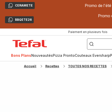
Promo de l'été
CERAMETE
Copier
Promo d
BBQETE26
Copier
Paiement en plusieurs fois
["Poêles
inox,
Accueil
Cake
Factory,
Tefal
Planchas,
Céramique..."]
Bons Plans
Nouveautés
Pizza Pronto
Couteaux Eversharp
P
Accueil
Recettes
TOUTES NOS RECETTES