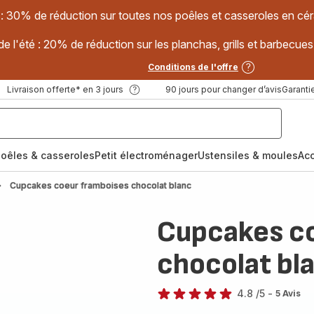
 : 30% de réduction sur toutes nos poêles et casseroles en
e l'été : 20% de réduction sur les planchas, grills et barbec
Conditions de l'offre
Livraison offerte* en 3 jours
90 jours pour changer d’avis
Garantie
oêles & casseroles
Petit électroménager
Ustensiles & moules
Ac
Cupcakes coeur framboises chocolat blanc
Cupcakes c
chocolat bl
4.8
/5
-
5 Avis
ratings.4.8