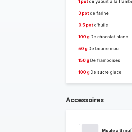
1 pot
de yaourt à la framb
3 pot
de farine
0.5 pot
d'huile
100 g
De chocolat blanc
50 g
De beurre mou
150 g
De framboises
100 g
De sucre glace
Accessoires
Moule à 6 muf