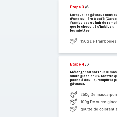
Etape 3
/6
Lorsque les gâteaux sont cui
d'une cuillère à café (Gard
framboises et finir de remp
que le chocolat s'imbibe un
les miettes.
150g De framboises
Etape 4
/6
Mélanger au batteur le masc
sucre glace en 2x. Mettre qu
poche à douille, remplir la
gâteaux.
250g De mascarpo
100g De sucre glac
goutte de colorant 