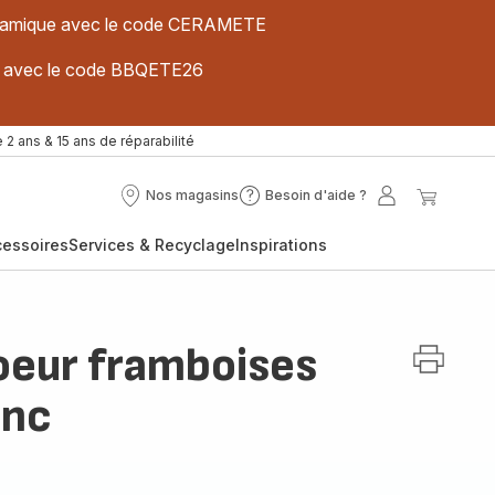
 céramique avec le code CERAMETE
ues avec le code BBQETE26
 2 ans & 15 ans de réparabilité
Nos magasins
Besoin d'aide ?
Nos
Besoin
Mon
Mon
magasins
d'aide
compte
panier
cessoires
Services & Recyclage
Inspirations
?
oeur framboises
anc