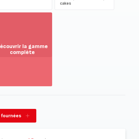
cakes
écouvrir la gamme
complète
ir
us...
couvrir
amme
mplète
 fournées
rimer
Ajouter
nées
fournées