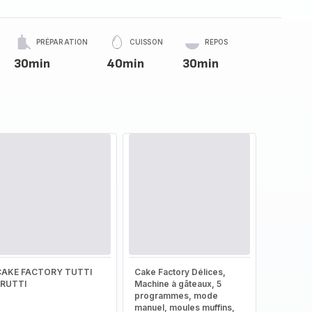
PRÉPARATION
CUISSON
REPOS
30min
40min
30min
CAKE FACTORY TUTTI
Cake Factory Délices,
FRUTTI
Machine à gâteaux, 5
programmes, mode
manuel, moules muffins,