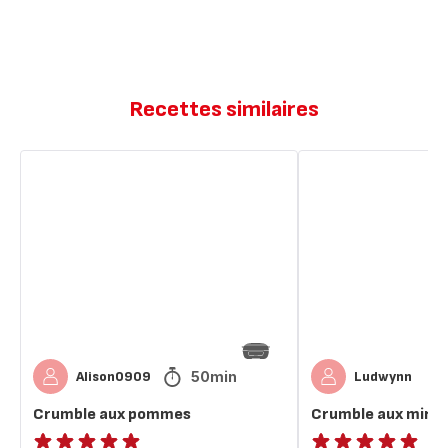
Recettes similaires
Crumble
Crumble
aux
aux
pommes
mirabelles
50min
Alison0909
Ludwynn
Crumble aux pommes
Crumble aux mirab