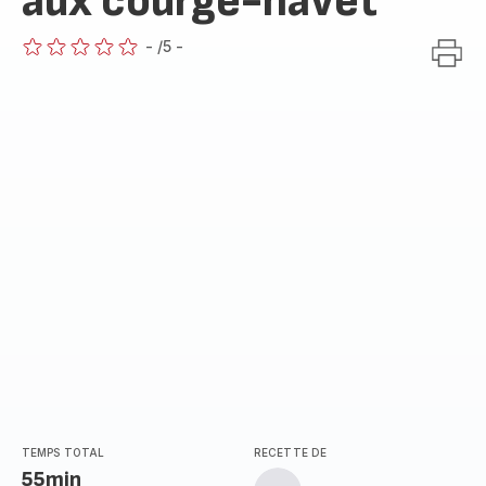
aux courge-navet
-
/5
-
ratings.0
TEMPS TOTAL
RECETTE DE
55min