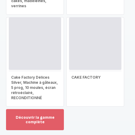
cakes, madeleines,
verrines
Cake Factory Délices
CAKE FACTORY
Silver, Machine à gâteaux,
5 prog, 10 moules, écran
rétroéclairé,
RECONDITIONNÉ
Découvrir la gamme
complète
Voir
plus...