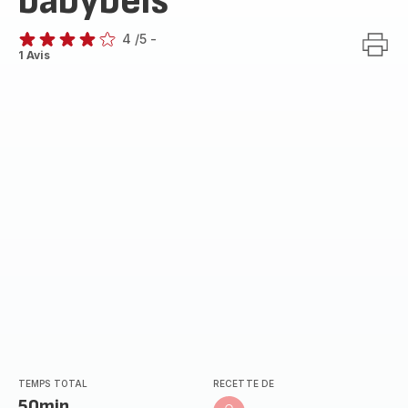
babybels
4
/5
-
Avis
1 Avis
4
étoiles
(moyenne)
TEMPS TOTAL
RECETTE DE
50min