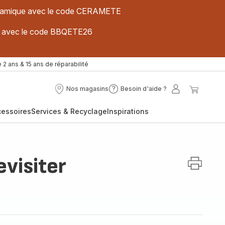
 céramique avec le code CERAMETE
ues avec le code BBQETE26
 2 ans & 15 ans de réparabilité
Nos magasins
Besoin d'aide ?
Nos
Besoin
Mon
Mon
magasins
d'aide
compte
panier
cessoires
Services & Recyclage
Inspirations
?
evisiter