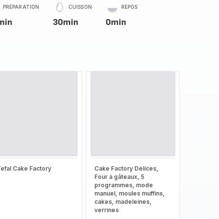
PRÉPARATION
CUISSON
REPOS
min
30min
0min
efal Cake Factory
Cake Factory Délices,
Four à gâteaux, 5
programmes, mode
manuel, moules muffins,
cakes, madeleines,
verrines