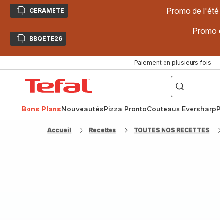
Promo de l'été
CERAMETE
Copier
Promo d
BBQETE26
Copier
Paiement en plusieurs fois
["Poêles
inox,
Accueil
Cake
Factory,
Tefal
Planchas,
Céramique..."]
Bons Plans
Nouveautés
Pizza Pronto
Couteaux Eversharp
P
Accueil
Recettes
TOUTES NOS RECETTES