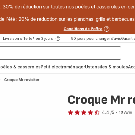
 : 30% de réduction sur toutes nos poêles et casseroles en
e l'été : 20% de réduction sur les planchas, grills et barbec
Conditions de l'offre
Livraison offerte* en 3 jours
90 jours pour changer d’avis
Garantie
oêles & casseroles
Petit électroménager
Ustensiles & moules
Ac
Croque Mr revisiter
Croque Mr r
4.4
/5
-
10 Avis
ratings.4.4