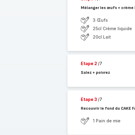
Mélanger les œufs + crème l
3 Œufs
25cl Crème liquide
20cl Lait
Etape 2
/7
Salez + poivrez
Etape 3
/7
Recouvrir le fond du CAKE F
1 Pain de mie