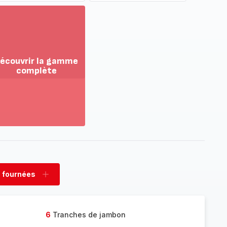
écouvrir la gamme
complète
ir
us...
couvrir
amme
mplète
 fournées
rimer
Ajouter
nées
fournées
6
Tranches de jambon