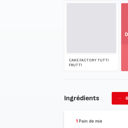
D
Vo
pl
-
CAKE FACTORY TUTTI
Dé
FRUTTI
la
g
co
-
Ingrédients
6
Supp
four
1
Pain de mie