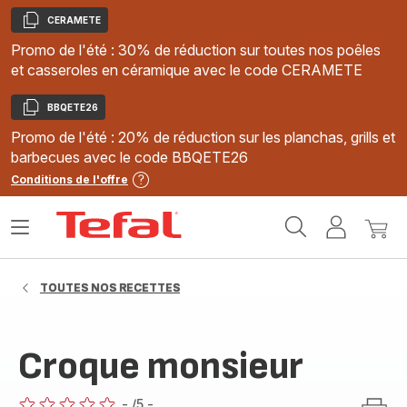
CERAMETE
Copier
Promo de l'été : 30% de réduction sur toutes nos poêles
et casseroles en céramique avec le code CERAMETE
BBQETE26
Copier
Promo de l'été : 20% de réduction sur les planchas, grills et
barbecues avec le code BBQETE26
Conditions de l'offre
Accueil
Ouvrir
Mon
Mon
Tefal
le
compte
panie
menu
TOUTES NOS RECETTES
Croque monsieur
-
/5
-