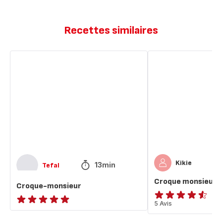
Recettes similaires
Croque-
Croque
monsieur
monsieur
express
Kikie
13min
Tefal
Croque monsieur 
Croque-monsieur
ratings.4.5
5 Avis
ratings.NaN