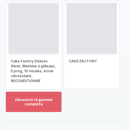
Cake Factory Délices
CAKE FACTORY
Silver, Machine à gâteaux,
5 prog, 10 moules, écran
rétroéclairé,
RECONDITIONNÉ
Découvrir la gamme
complète
Voir
plus...
-
Découvrir