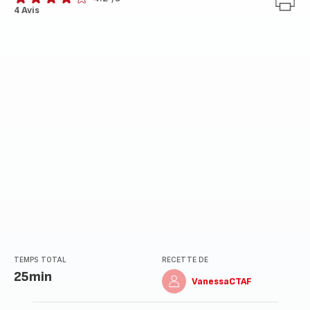
ratings.4.2
4 Avis
TEMPS TOTAL
RECETTE DE
25min
VanessaCTAF