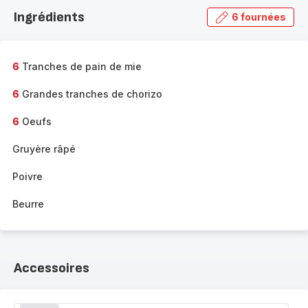
la
Ingrédients
6 fournées
gamme
complète
-
6
Tranches de pain de mie
6
Grandes tranches de chorizo
6
Oeufs
Gruyère râpé
Poivre
Beurre
Accessoires