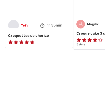
Magdix
1h 35min
Tefal
Croque cake 3 cha
Croquettes de chorizo
Avis
5 Avis
ratings.NaN
4
étoiles
(moyenne)