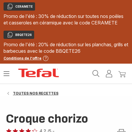
CERAMETE
Copier
Promo de l'été : 30% de réduction sur toutes nos poêles
et casseroles en céramique avec le code CERAMETE
BBQETE26
Copier
Promo de l'été : 20% de réduction sur les planchas, grills et
barbecues avec le code BBQETE26
Conditions de l'offre
Accueil
Ouvrir
Mon
Mon
Tefal
le
compte
panie
menu
TOUTES NOS RECETTES
Croque chorizo
4.2
/5
-