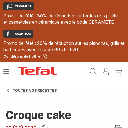
CERAMETE
Copier
Promo de l'été : 30% de réduction sur toutes nos poêles
et casseroles en céramique avec le code CERAMETE
BBQETE26
Copier
Promo de l'été : 20% de réduction sur les planchas, grills et
barbecues avec le code BBQETE26
Conditions de l'offre
Accueil
Ouvrir
Mon
Mon
Tefal
le
compte
panie
menu
TOUTES NOS RECETTES
Croque cake
-
/5
-