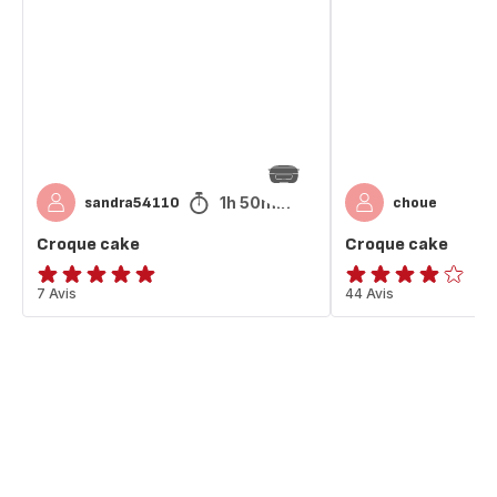
1h 50min
sandra54110
choue
Croque cake
Croque cake
ratings.4.9
7 Avis
Avis
44 Avis
4
étoiles
(moyenne)