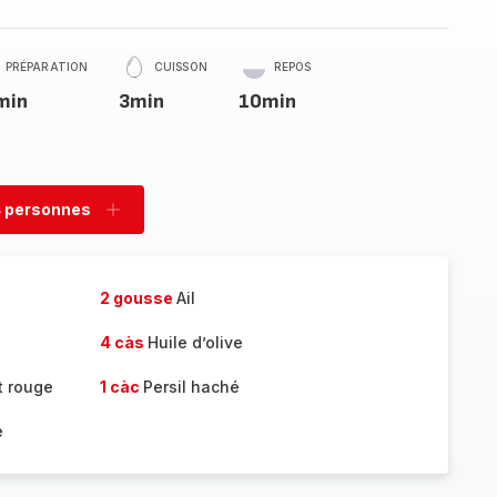
PRÉPARATION
CUISSON
REPOS
min
3min
10min
 personnes
rimer
Ajouter
sonnes
personnes
2 gousse
Ail
4 càs
Huile d’olive
t rouge
1 càc
Persil haché
e