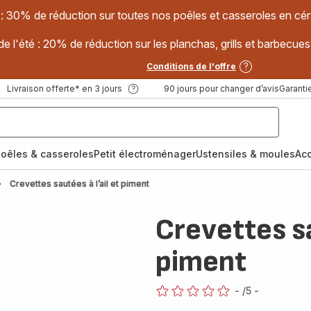
 : 30% de réduction sur toutes nos poêles et casseroles en
e l'été : 20% de réduction sur les planchas, grills et barbec
Conditions de l'offre
Livraison offerte* en 3 jours
90 jours pour changer d’avis
Garantie
oêles & casseroles
Petit électroménager
Ustensiles & moules
Ac
Crevettes sautées à l’ail et piment
Crevettes sa
piment
-
/5
-
ratings.0