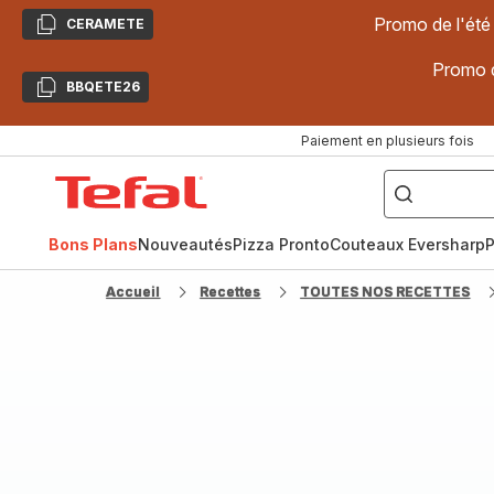
Promo de l'été
CERAMETE
Copier
Promo d
BBQETE26
Copier
Paiement en plusieurs fois
["Poêles
inox,
Accueil
Cake
Factory,
Tefal
Planchas,
Céramique..."]
Bons Plans
Nouveautés
Pizza Pronto
Couteaux Eversharp
P
Accueil
Recettes
TOUTES NOS RECETTES