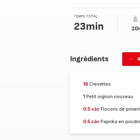
TEMPS TOTAL
23min
10
Ingrédients
4
Supp
per
16
Crevettes
1
Petit oignon nouveau
0.5 càc
Flocons de pimen
0.5 càc
Paprika en poudr