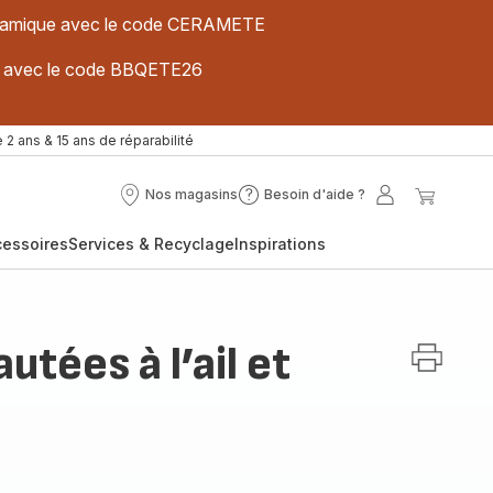
 céramique avec le code CERAMETE
ues avec le code BBQETE26
 2 ans & 15 ans de réparabilité
Nos magasins
Besoin d'aide ?
Nos
Besoin
Mon
Mon
magasins
d'aide
compte
panier
cessoires
Services & Recyclage
Inspirations
?
utées à l’ail et