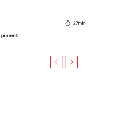
27min
t piment
Précédent
Suivant
Recipe
Recipe
card
card
slider
slider