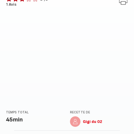
Avis
1 Avis
3
étoiles
(moyenne)
TEMPS TOTAL
RECETTE DE
45min
Gigi du 02