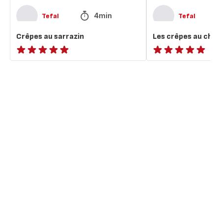
4min
Tefal
Tefal
Crêpes au sarrazin
Les crêpes au cho
ratings.NaN
ratings.NaN