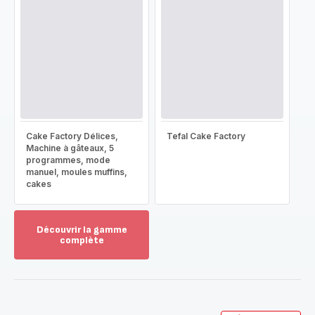
Cake Factory Délices,
Tefal Cake Factory
Machine à gâteaux, 5
programmes, mode
manuel, moules muffins,
cakes
Découvrir la gamme
complète
Voir
plus...
-
Découvrir
la