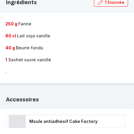
Ingrédients
1 fournée
gamme
complète
-
250 g
Farine
60 cl
Lait soja vanille
40 g
Beurre fondu
1
Sachet sucre vanillé
.
Accessoires
Moule antiadhésif Cake Factory