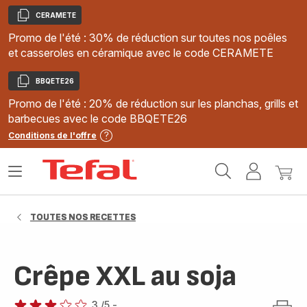
CERAMETE
Copier
Promo de l'été : 30% de réduction sur toutes nos poêles
et casseroles en céramique avec le code CERAMETE
BBQETE26
Copier
Promo de l'été : 20% de réduction sur les planchas, grills et
barbecues avec le code BBQETE26
Conditions de l'offre
Accueil
Ouvrir
Mon
Mon
Tefal
le
compte
panie
menu
TOUTES NOS RECETTES
Crêpe XXL au soja
3
/5
-