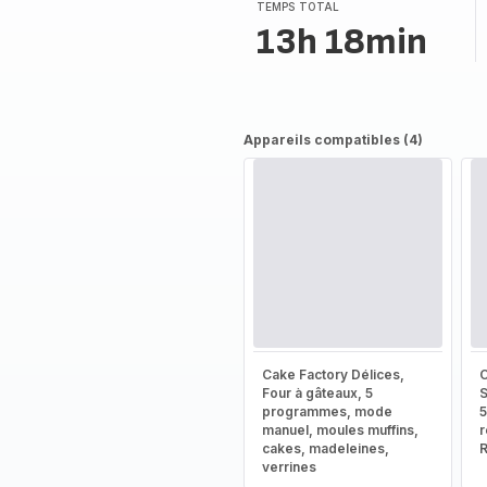
(moyenne)
TEMPS TOTAL
13h 18min
Appareils compatibles (4)
Cake Factory Délices,
C
Four à gâteaux, 5
S
programmes, mode
5
manuel, moules muffins,
r
cakes, madeleines,
verrines