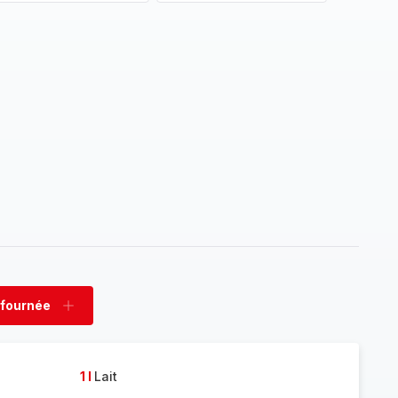
 fournée
rimer
Ajouter
née
fournée
1 l
Lait