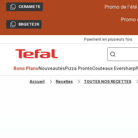
Promo de l'été
CERAMETE
Copier
Promo d
BBQETE26
Copier
Paiement en plusieurs fois
["Poêles
inox,
Accueil
Cake
Factory,
Tefal
Planchas,
Céramique..."]
Bons Plans
Nouveautés
Pizza Pronto
Couteaux Eversharp
P
Accueil
Recettes
TOUTES NOS RECETTES