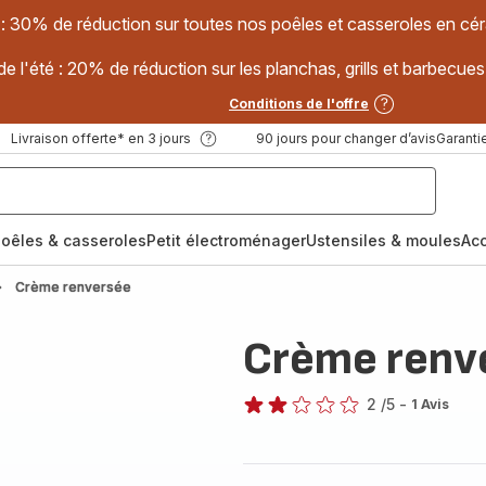
 : 30% de réduction sur toutes nos poêles et casseroles en
e l'été : 20% de réduction sur les planchas, grills et barbec
Conditions de l'offre
Livraison offerte* en 3 jours
90 jours pour changer d’avis
Garantie
oêles & casseroles
Petit électroménager
Ustensiles & moules
Ac
Crème renversée
Crème renv
2
/5
-
1 Avis
Avis
2
étoiles