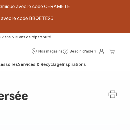
 céramique avec le code CERAMETE
ues avec le code BBQETE26
 2 ans & 15 ans de réparabilité
Nos magasins
Besoin d'aide ?
Nos
Besoin
Mon
Mon
magasins
d'aide
compte
panier
cessoires
Services & Recyclage
Inspirations
?
ersée