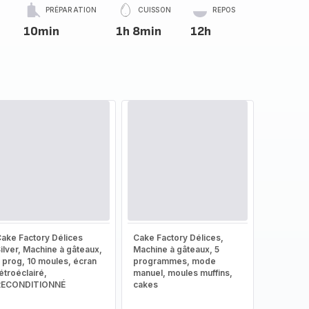
PRÉPARATION
CUISSON
REPOS
10min
1h 8min
12h
ake Factory Délices
Cake Factory Délices,
ilver, Machine à gâteaux,
Machine à gâteaux, 5
 prog, 10 moules, écran
programmes, mode
étroéclairé,
manuel, moules muffins,
RECONDITIONNÉ
cakes