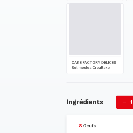
CAKE FACTORY DELICES
Set moules CreaBake
Ingrédients
1
Supp
four
8
Oeufs