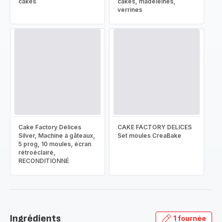
cakes
cakes, madeleines,
verrines
Cake Factory Délices
CAKE FACTORY DELICES
Silver, Machine à gâteaux,
Set moules CreaBake
5 prog, 10 moules, écran
rétroéclairé,
RECONDITIONNÉ
Ingrédients
1 fournée