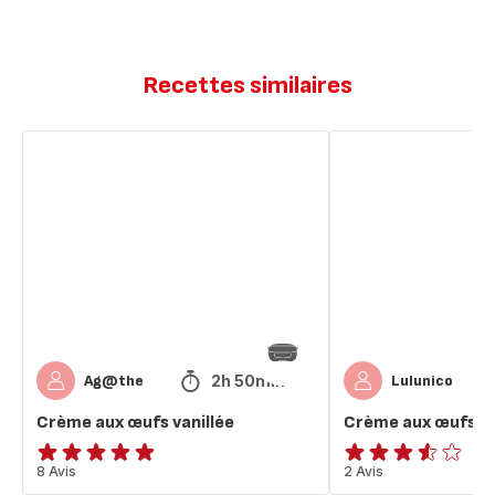
Recettes similaires
Crème
Crème
aux
aux
œufs
œufs
vanillée
vanillés
2h 50min
Ag@the
Lulunico
Crème aux œufs vanillée
Crème aux œufs va
ratings.4.8
8 Avis
ratings.3.5
2 Avis