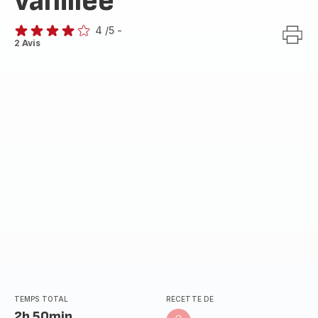
vanillée
4
/5
-
Avis
2 Avis
4
étoiles
(moyenne)
TEMPS TOTAL
RECETTE DE
2h 50min