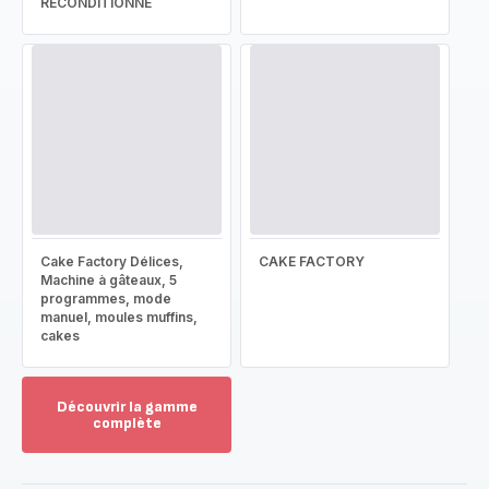
RECONDITIONNÉ
Cake Factory Délices,
CAKE FACTORY
Machine à gâteaux, 5
programmes, mode
manuel, moules muffins,
cakes
Découvrir la gamme
complète
Voir
plus...
-