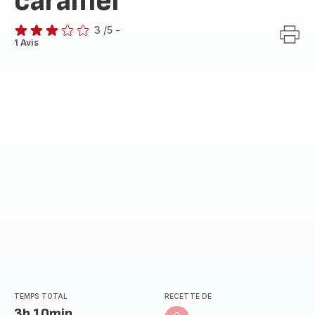
caramel
3
/5
-
Avis
1 Avis
3
étoiles
(moyenne)
TEMPS TOTAL
RECETTE DE
3h 10min