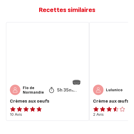
Recettes similaires
Crèmes
Crème
aux
aux
oeufs
œufs
vanillés
Flo de
5h 35min
Lulunico
Normandie
Crèmes aux oeufs
Crème aux œufs va
ratings.4.7
10 Avis
ratings.3.5
2 Avis