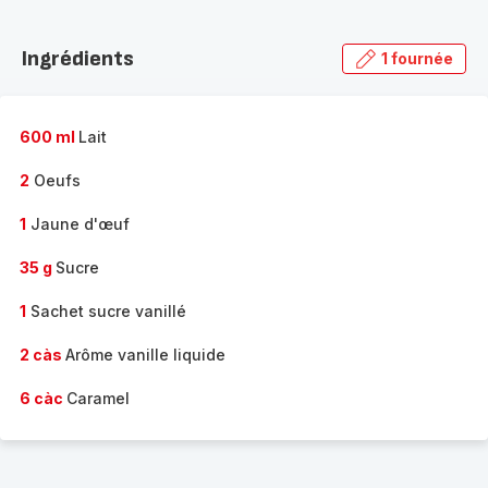
Découvrir
la
Ingrédients
1 fournée
gamme
complète
-
600 ml
Lait
2
Oeufs
1
Jaune d'œuf
35 g
Sucre
1
Sachet sucre vanillé
2 càs
Arôme vanille liquide
6 càc
Caramel