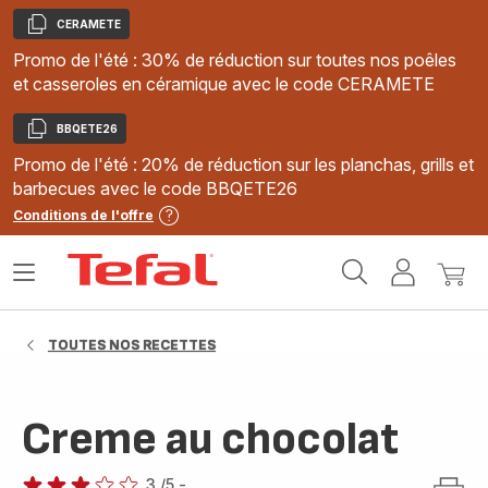
CERAMETE
Copier
Promo de l'été : 30% de réduction sur toutes nos poêles
et casseroles en céramique avec le code CERAMETE
BBQETE26
Copier
Promo de l'été : 20% de réduction sur les planchas, grills et
barbecues avec le code BBQETE26
Conditions de l'offre
Accueil
Ouvrir
Mon
Mon
Tefal
le
compte
panie
menu
TOUTES NOS RECETTES
Creme au chocolat
3
/5
-