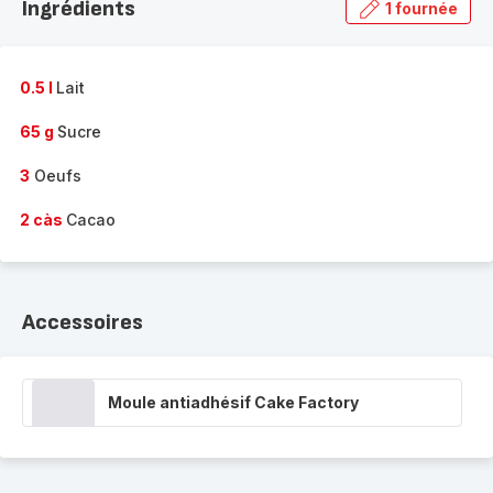
Ingrédients
1 fournée
gamme
complète
-
0.5 l
Lait
65 g
Sucre
3
Oeufs
2 càs
Cacao
Accessoires
Moule antiadhésif Cake Factory