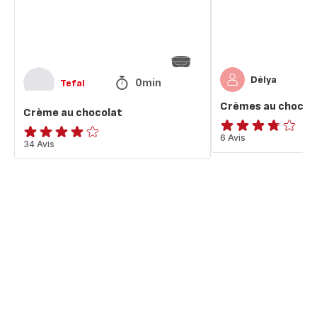
Délya
0min
Tefal
Crèmes au chocol
Crème au chocolat
ratings.3.7
6 Avis
Avis
34 Avis
4
étoiles
(moyenne)