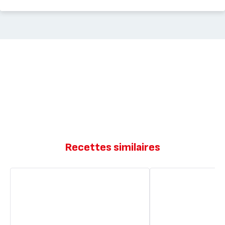
Recettes similaires
Crème
Crèmes
au
au
chocolat
chocolat