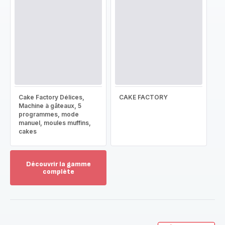
Cake Factory Délices,
CAKE FACTORY
Machine à gâteaux, 5
programmes, mode
manuel, moules muffins,
cakes
Découvrir la gamme
complète
Voir
plus...
-
Découvrir
la