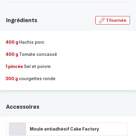
-
Découvrir
la
Ingrédients
1 fournée
gamme
complète
-
400 g
Hachis porc
400 g
Tomate concassé
1 pincée
Sel et poivre
300 g
courgettes ronde
Accessoires
Moule antiadhésif Cake Factory