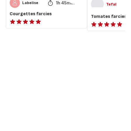
1h 45min
Labelise
Tefal
Courgettes farcies
Tomates farcies a
ratings.NaN
ratings.NaN