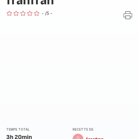
franfran
-
/5
-
ratings.0
TEMPS TOTAL
RECETTE DE
3h 20min