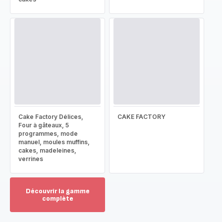
Cake Factory Délices,
CAKE FACTORY
Four à gâteaux, 5
programmes, mode
manuel, moules muffins,
cakes, madeleines,
verrines
Découvrir la gamme
complète
Voir
plus...