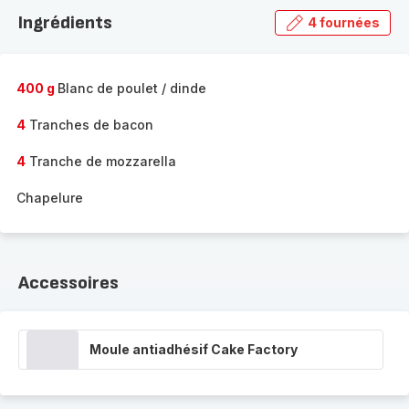
la
Ingrédients
4 fournées
gamme
complète
-
400 g
Blanc de poulet / dinde
4
Tranches de bacon
4
Tranche de mozzarella
Chapelure
Accessoires
Moule antiadhésif Cake Factory