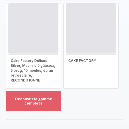
Cake Factory Délices
CAKE FACTORY
Silver, Machine à gâteaux,
5 prog, 10 moules, écran
rétroéclairé,
RECONDITIONNÉ
Découvrir la gamme
complète
Voir
plus...
-
Découvrir