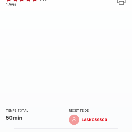
Avis
1 Avis
5
étoiles
(moyenne)
TEMPS TOTAL
RECETTE DE
50min
LASKO59500