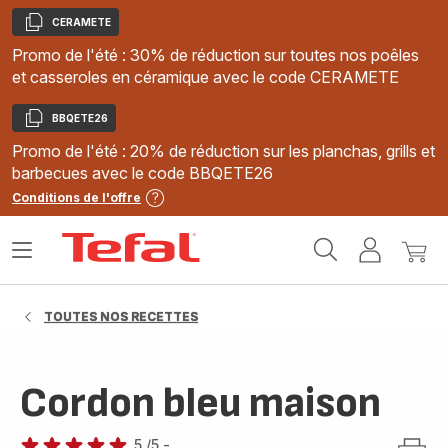
CERAMETE
Copier
Promo de l'été : 30% de réduction sur toutes nos poêles
et casseroles en céramique avec le code CERAMETE
BBQETE26
Copier
Promo de l'été : 20% de réduction sur les planchas, grills et
barbecues avec le code BBQETE26
Conditions de l'offre
Accueil
Ouvrir
Mon
Mon
Tefal
le
compte
panie
menu
TOUTES NOS RECETTES
Cordon bleu maison
5
/5
-