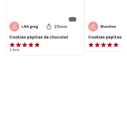
20min
LNA greg
Blandine
Cookies pépites de chocolat
Cookies pépites d
Avis
2 Avis
ratings.NaN
5
étoiles
(moyenne)