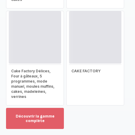
Cake Factory Délices,
CAKE FACTORY
Four à gâteaux, 5
programmes, mode
manuel, moules muffins,
cakes, madeleines,
verrines
Découvrir la gamme
complète
Voir
plus...