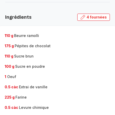
-
Découvrir
la
Ingrédients
4 fournées
gamme
complète
-
110 g
Beurre ramolli
175 g
Pépites de chocolat
110 g
Sucre brun
100 g
Sucre en poudre
1
Oeuf
0.5 càc
Extrai de vanille
225 g
Farine
0.5 càc
Levure chimique