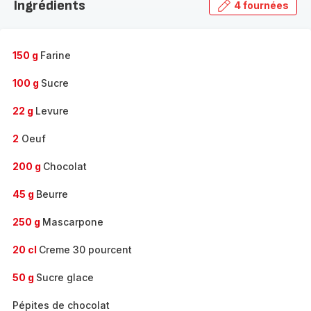
Ingrédients
4 fournées
gamme
complète
-
150 g
Farine
100 g
Sucre
22 g
Levure
2
Oeuf
200 g
Chocolat
45 g
Beurre
250 g
Mascarpone
20 cl
Creme 30 pourcent
50 g
Sucre glace
Pépites de chocolat