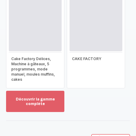
Cake Factory Délices,
CAKE FACTORY
Machine à gâteaux, 5
programmes, mode
manuel, moules muffins,
cakes
Découvrir la gamme
complète
Voir
plus...
-
Découvrir
la