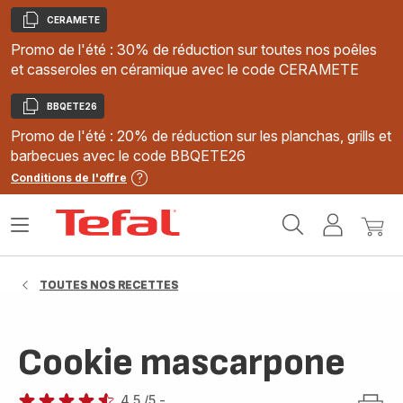
CERAMETE
Copier
Promo de l'été : 30% de réduction sur toutes nos poêles
et casseroles en céramique avec le code CERAMETE
BBQETE26
Copier
Promo de l'été : 20% de réduction sur les planchas, grills et
barbecues avec le code BBQETE26
Conditions de l'offre
Accueil
Ouvrir
Mon
Mon
Tefal
le
compte
panie
menu
TOUTES NOS RECETTES
Cookie mascarpone
4.5
/5
-