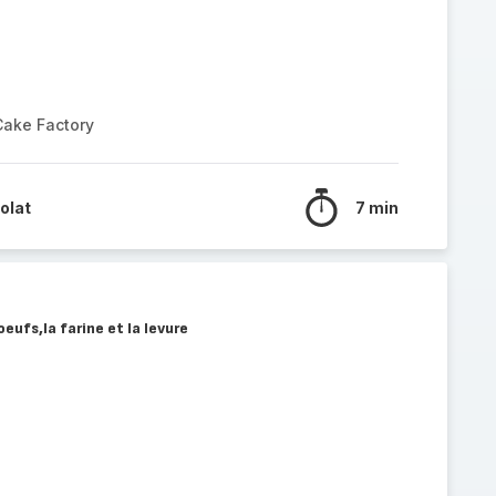
Cake Factory
olat
7 min
oeufs,la farine et la levure