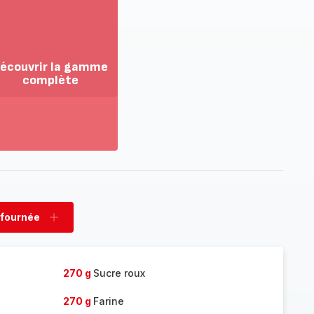
écouvrir la gamme
complète
ir
us...
couvrir
amme
mplète
 fournée
rimer
Ajouter
née
fournée
270 g
Sucre roux
270 g
Farine