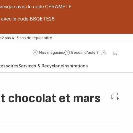
 céramique avec le code CERAMETE
ues avec le code BBQETE26
 2 ans & 15 ans de réparabilité
Nos magasins
Besoin d'aide ?
Nos
Besoin
Mon
Mon
magasins
d'aide
compte
panier
cessoires
Services & Recyclage
Inspirations
?
t chocolat et mars