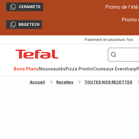
Promo de l'été
CERAMETE
Copier
Promo d
BBQETE26
Copier
Paiement en plusieurs fois
["Poêles
inox,
Accueil
Cake
Factory,
Tefal
Planchas,
Céramique..."]
Bons Plans
Nouveautés
Pizza Pronto
Couteaux Eversharp
P
Accueil
Recettes
TOUTES NOS RECETTES