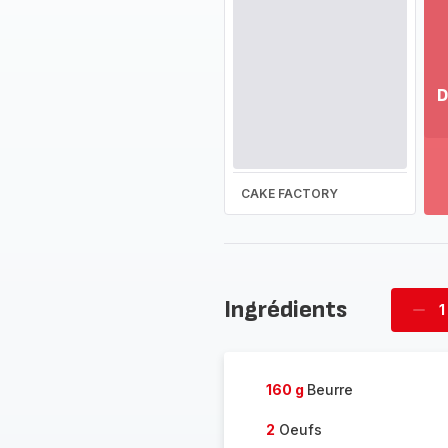
D
Vo
pl
-
Dé
CAKE FACTORY
la
g
co
-
Ingrédients
1
Supp
four
160 g
Beurre
2
Oeufs