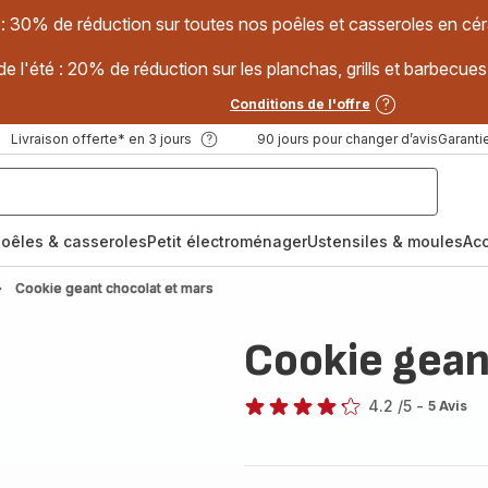
 : 30% de réduction sur toutes nos poêles et casseroles en
e l'été : 20% de réduction sur les planchas, grills et barbec
Conditions de l'offre
Livraison offerte* en 3 jours
90 jours pour changer d’avis
Garantie
oêles & casseroles
Petit électroménager
Ustensiles & moules
Ac
Cookie geant chocolat et mars
Cookie gean
4.2
/5
-
5 Avis
ratings.4.2