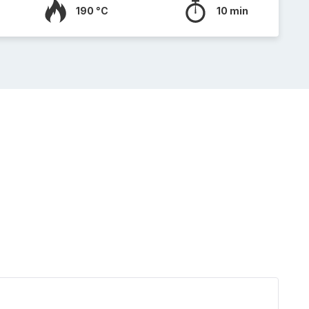
190 °C
10 min
Cooki
3