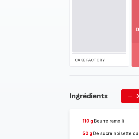
D
Vo
pl
-
Dé
CAKE FACTORY
la
g
co
-
Ingrédients
3
Supp
four
110 g
Beurre ramolli
50 g
De sucre noisette ou