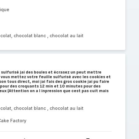
mique
olat, chocolat blanc , chocolat au lait
s sulfurisé jai des boules et écrasez un peut mettre
ous mettez votre feuille sulfurisé avec les cookies et
on tous direct, moi jai fais des gros cookie jai pu faire
.pour des croquants 12 min et 10 minutes pour des
ux (Attention on a l inpression que cest pas cuit mais
olat, chocolat blanc , chocolat au lait
Cake Factory