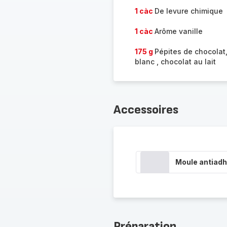
1 càc
De levure chimique
1 càc
Arôme vanille
175 g
Pépites de chocolat
blanc , chocolat au lait
Accessoires
Moule antiadh
Préparation