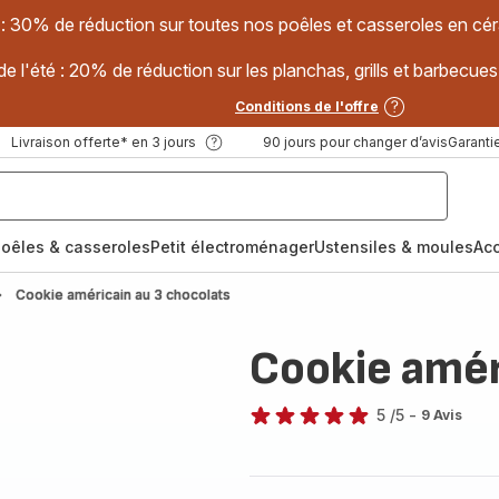
 : 30% de réduction sur toutes nos poêles et casseroles en
e l'été : 20% de réduction sur les planchas, grills et barbec
Conditions de l'offre
Livraison offerte* en 3 jours
90 jours pour changer d’avis
Garantie
oêles & casseroles
Petit électroménager
Ustensiles & moules
Ac
Cookie américain au 3 chocolats
Cookie amér
5
/5
-
9 Avis
Avis
5
étoiles