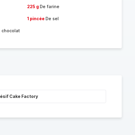
225 g
De farine
1 pincée
De sel
, chocolat
ésif Cake Factory