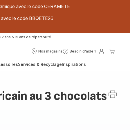
 céramique avec le code CERAMETE
ues avec le code BBQETE26
 2 ans & 15 ans de réparabilité
Nos magasins
Besoin d'aide ?
Nos
Besoin
Mon
Mon
magasins
d'aide
compte
panier
cessoires
Services & Recyclage
Inspirations
?
icain au 3 chocolats