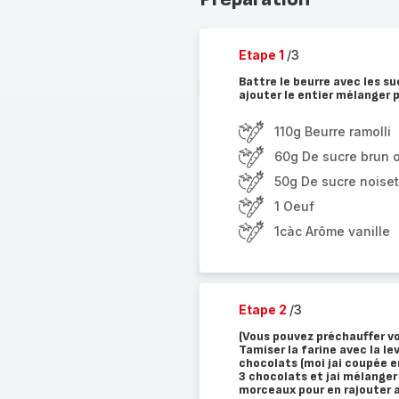
Etape 1
/3
Battre le beurre avec les s
ajouter le entier mélanger pu
110g Beurre ramolli
60g De sucre brun 
50g De sucre noiset
1 Oeuf
1càc Arôme vanille
Etape 2
/3
(Vous pouvez préchauffer vo
Tamiser la farine avec la le
chocolats (moi jai coupée e
3 chocolats et jai mélanger
morceaux pour en rajouter a 