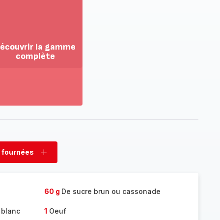
écouvrir la gamme
complète
ir
us...
couvrir
amme
mplète
 fournées
rimer
Ajouter
nées
fournées
60 g
De sucre brun ou cassonade
 blanc
1
Oeuf