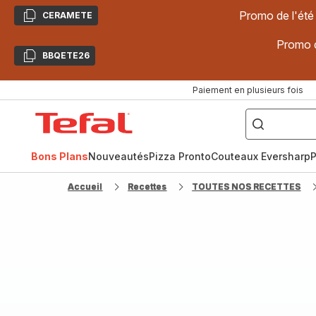
Promo de l'été
CERAMETE
Copier
Promo d
BBQETE26
Copier
Paiement en plusieurs fois
["Poêles
inox,
Accueil
Cake
Factory,
Tefal
Planchas,
Céramique..."]
Bons Plans
Nouveautés
Pizza Pronto
Couteaux Eversharp
P
Accueil
Recettes
TOUTES NOS RECETTES