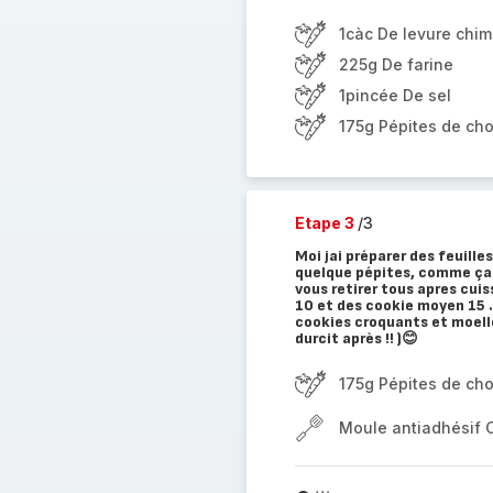
1càc De levure chi
225g De farine
1pincée De sel
175g Pépites de choc
Etape 3
/3
Moi jai préparer des feuille
quelque pépites, comme ça v
vous retirer tous apres cuiss
10 et des cookie moyen 15 
cookies croquants et moelle
durcit après !! )😊
175g Pépites de choc
Moule antiadhésif 