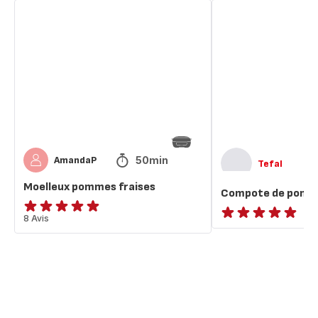
Moelleux
Compote
pommes
de
fraises
pommes
50min
AmandaP
Tefal
Moelleux pommes fraises
Compote de pom
ratings.4.9
8 Avis
ratings.NaN