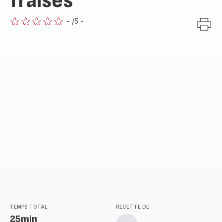
fraises
-
/5
-
ratings.0
TEMPS TOTAL
RECETTE DE
25min