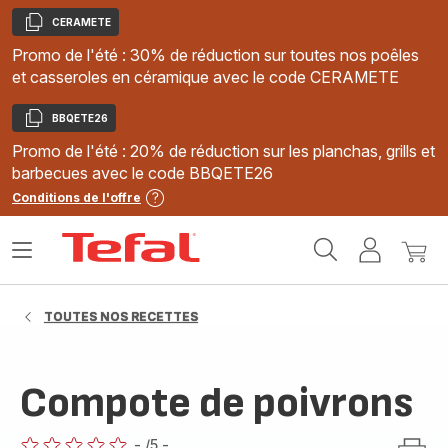
CERAMETE
Copier
Promo de l'été : 30% de réduction sur toutes nos poêles
et casseroles en céramique avec le code CERAMETE
BBQETE26
Copier
Promo de l'été : 20% de réduction sur les planchas, grills et
barbecues avec le code BBQETE26
Conditions de l'offre
Accueil
Ouvrir
Mon
Mon
Tefal
le
compte
panie
menu
TOUTES NOS RECETTES
Compote de poivrons
-
/5
-