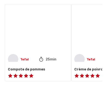
Compote
Crème
de
de
pommes
poivrons
et
haricots
25min
Tefal
Tefal
Compote de pommes
Crème de poivrons
ratings.NaN
ratings.NaN