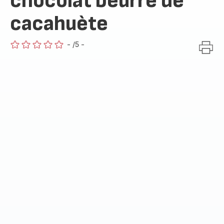
chocolat beurre de
cacahuète
-
/5
-
ratings.0