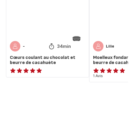
et
de
beurre
cacahuète
de
cacahuète
34min
-
Lilie
Cœurs coulant au chocolat et
Moelleux fondant 
beurre de cacahuète
beurre de cacahu
ratings.NaN
Avis
1 Avis
5
étoiles
(moyenne)