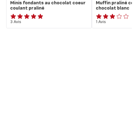
Minis fondants au chocolat coeur
Muffin praliné coe
coulant praliné
chocolat blanc
Avis
3 Avis
Avis
1 Avis
5
3
étoiles
étoiles
(moyenne)
(moyenne)