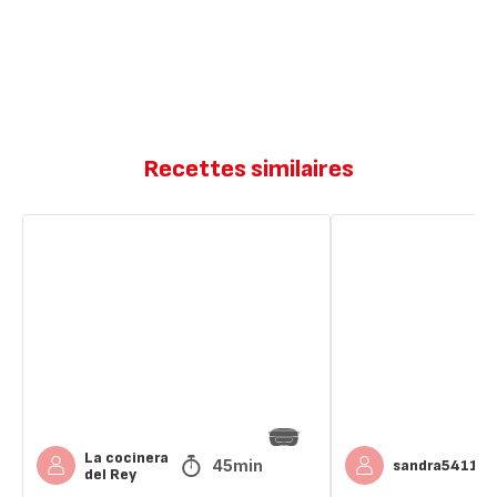
Recettes similaires
Minis
Muffin
fondants
praliné
au
coeur
chocolat
coulant
coeur
chocolat
coulant
blanc
praliné
La cocinera
45min
sandra54110
del Rey