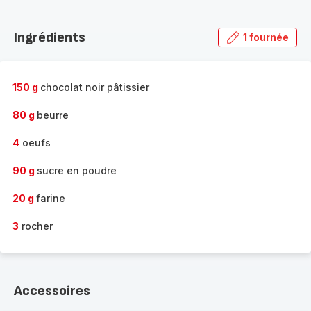
Découvrir
la
Ingrédients
1 fournée
gamme
complète
-
150 g
chocolat noir pâtissier
80 g
beurre
4
oeufs
90 g
sucre en poudre
20 g
farine
3
rocher
Accessoires