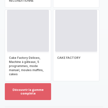
RECONDITIONNÉ
Cake Factory Délices,
CAKE FACTORY
Machine à gâteaux, 5
programmes, mode
manuel, moules muffins,
cakes
Découvrir la gamme
complète
Voir
plus...
-