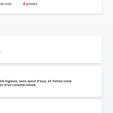
at noir
4
poires
.
le Ingénio, sans ajout d'eau, et faites cuire
n d'un caramel blond.