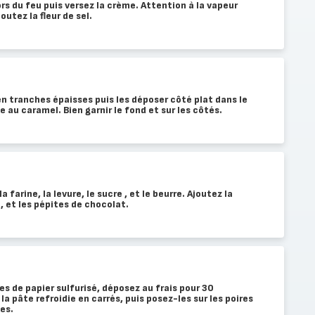
rs du feu puis versez la crème. Attention à la vapeur
outez la fleur de sel.
en tranches épaisses puis les déposer côté plat dans le
e au caramel. Bien garnir le fond et sur les côtés.
 farine, la levure, le sucre , et le beurre. Ajoutez la
, et les pépites de chocolat.
les de papier sulfurisé, déposez au frais pour 30
 pâte refroidie en carrés, puis posez-les sur les poires
es.