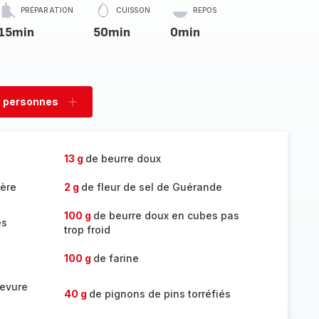
PRÉPARATION
CUISSON
REPOS
15min
50min
0min
 personnes
rimer
Ajouter
sonnes
personnes
13 g
de beurre doux
ière
2 g
de fleur de sel de Guérande
100 g
de beurre doux en cubes pas
es
trop froid
100 g
de farine
levure
40 g
de pignons de pins torréfiés