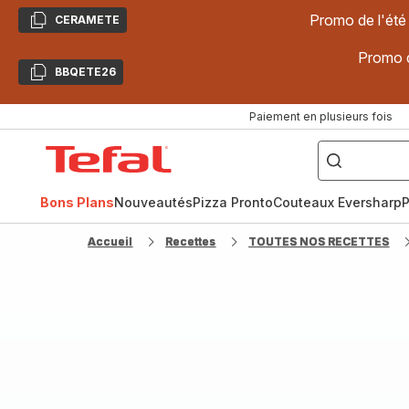
Promo de l'été
CERAMETE
Copier
Promo d
BBQETE26
Copier
Paiement en plusieurs fois
["Poêles
inox,
Accueil
Cake
Factory,
Tefal
Planchas,
Céramique..."]
Bons Plans
Nouveautés
Pizza Pronto
Couteaux Eversharp
P
Accueil
Recettes
TOUTES NOS RECETTES