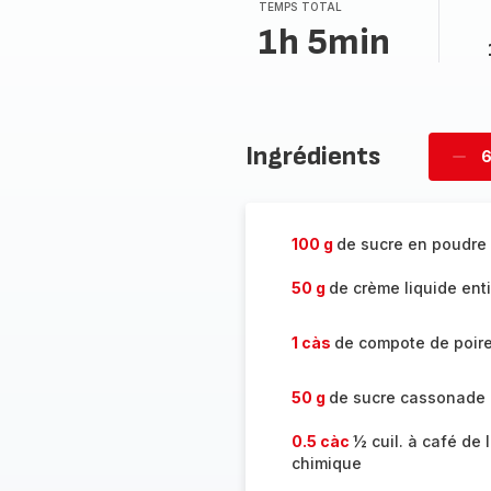
TEMPS TOTAL
1h 5min
Ingrédients
6
Supp
per
100 g
de sucre en poudre
50 g
de crème liquide ent
1 càs
de compote de poir
50 g
de sucre cassonade
0.5 càc
½ cuil. à café de 
chimique