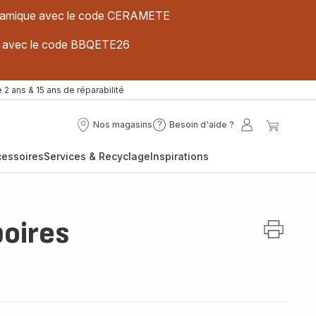
 céramique avec le code CERAMETE
ues avec le code BBQETE26
 2 ans & 15 ans de réparabilité
Nos magasins
Besoin d'aide ?
Nos
Besoin
Mon
Mon
magasins
d'aide
compte
panier
cessoires
Services & Recyclage
Inspirations
?
poires