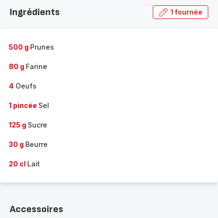
la
Ingrédients
1 fournée
gamme
complète
-
500 g
Prunes
80 g
Farine
4
Oeufs
1 pincée
Sel
125 g
Sucre
30 g
Beurre
20 cl
Lait
Accessoires