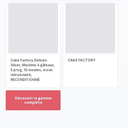
Cake Factory Délices
CAKE FACTORY
Silver, Machine à gâteaux,
5 prog, 10 moules, écran
rétroéclairé,
RECONDITIONNÉ
Découvrir la gamme
complète
Voir
plus...
-
Découvrir