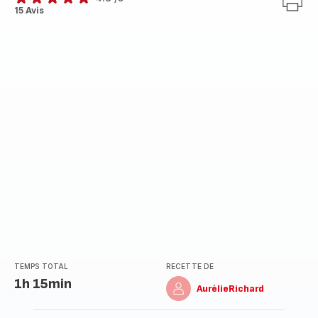
ratings.4.8
15 Avis
TEMPS TOTAL
RECETTE DE
1h 15min
AurélieRichard