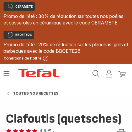
CERAMETE
Copier
Promo de l'été : 30% de réduction sur toutes nos poêles
et casseroles en céramique avec le code CERAMETE
BBQETE26
Copier
Promo de l'été : 20% de réduction sur les planchas, grills et
barbecues avec le code BBQETE26
Conditions de l'offre
Accueil
Ouvrir
Mon
Mon
Tefal
le
compte
panie
menu
TOUTES NOS RECETTES
Clafoutis (quetsches)
4.8
/5
-