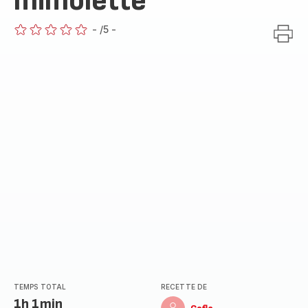
mimolette
-
/5
-
ratings.0
TEMPS TOTAL
RECETTE DE
1h 1min