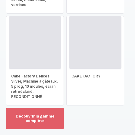
verrines
Cake Factory Délices
CAKE FACTORY
Silver, Machine à gâteaux,
5 prog, 10 moules, écran
rétroéclairé,
RECONDITIONNÉ
Découvrir la gamme
complète
Voir
plus...