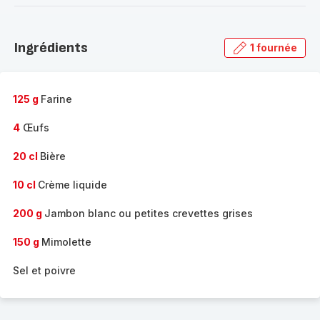
-
Découvrir
la
Ingrédients
1 fournée
gamme
complète
-
125 g
Farine
4
Œufs
20 cl
Bière
10 cl
Crème liquide
200 g
Jambon blanc ou petites crevettes grises
150 g
Mimolette
Sel et poivre