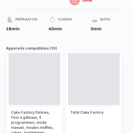
Cofla
PRÉPARATION
CUISSON
REPOS
16min
45min
0min
Appareils compatibles (10)
Cake Factory Délices,
Tefal Cake Factory
Four à gâteaux, 5
programmes, mode
manuel, moules muffins,
cakes, madeleines,