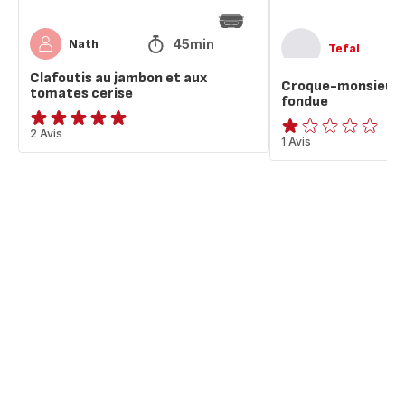
45min
Nath
Tefal
Clafoutis au jambon et aux
Croque-monsieur,
tomates cerise
fondue
Avis
2 Avis
Avis
1 Avis
5
1
étoiles
étoile
(moyenne)
(moyenne)