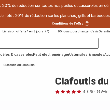
 : 30% de réduction sur toutes nos poêles et casseroles en
e l'été : 20% de réduction sur les planchas, grills et barbec
Conditions de l'offre
Livraison offerte* en 3 jours
90 jours pour changer d’avis
Garantie
oêles & casseroles
Petit électroménager
Ustensiles & moules
Ac
Clafoutis du Limousin
Clafoutis du
4.8
/5
-
62 Avis
ratings.4.8