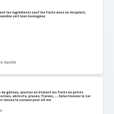
ut les ingrédients sauf les fruits dans un récipient,
nsemble soit bien homogène
e Vanillé
 de gâteau, ajoutez en étalant les fruits en petits
rises, abricots, prunes, fraises, ... Sélectionnez le 1er
t lancez la cuisson pour 40 mn
ix