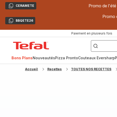
Promo de l'été
CERAMETE
Copier
Promo d
BBQETE26
Copier
Paiement en plusieurs fois
["Poêles
inox,
Accueil
Cake
Factory,
Tefal
Planchas,
Céramique..."]
Bons Plans
Nouveautés
Pizza Pronto
Couteaux Eversharp
P
Accueil
Recettes
TOUTES NOS RECETTES