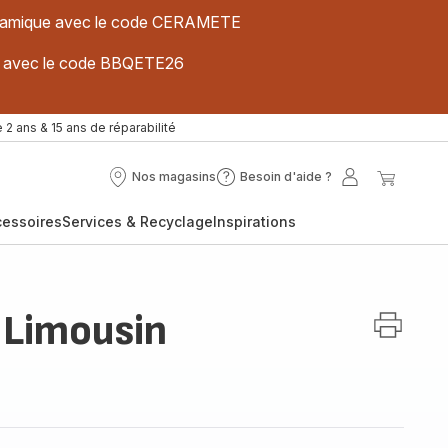
 céramique avec le code CERAMETE
ues avec le code BBQETE26
 2 ans & 15 ans de réparabilité
Nos magasins
Besoin d'aide ?
Nos
Besoin
Mon
Mon
magasins
d'aide
compte
panier
cessoires
Services & Recyclage
Inspirations
?
 Limousin