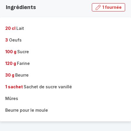
la
Ingrédients
1 fournée
gamme
complète
-
20 cl
Lait
3
Oeufs
100 g
Sucre
120 g
Farine
30 g
Beurre
1 sachet
Sachet de sucre vanillé
Mûres
Beurre pour le moule