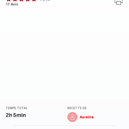
ratings.4.8
17 Avis
TEMPS TOTAL
RECETTE DE
2h 5min
Aureliie