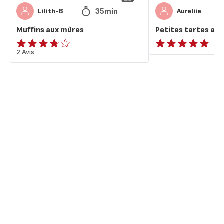
35min
Lilith-B
Aureliie
Muffins aux mûres
Petites tartes au
ratings.3.7
2 Avis
Avis
5
étoiles
(moyenne)