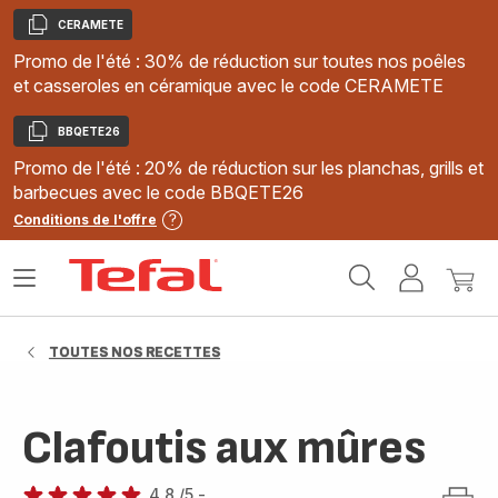
CERAMETE
Copier
Promo de l'été : 30% de réduction sur toutes nos poêles
et casseroles en céramique avec le code CERAMETE
BBQETE26
Copier
Promo de l'été : 20% de réduction sur les planchas, grills et
barbecues avec le code BBQETE26
Conditions de l'offre
Accueil
Ouvrir
Mon
Mon
Tefal
le
compte
panie
menu
TOUTES NOS RECETTES
Clafoutis aux mûres
4.8
/5
-