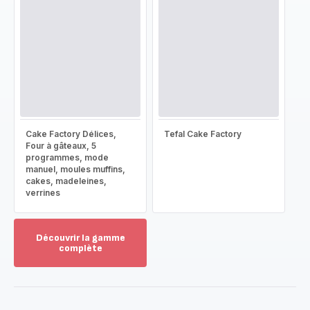
Cake Factory Délices,
Tefal Cake Factory
Four à gâteaux, 5
programmes, mode
manuel, moules muffins,
cakes, madeleines,
verrines
Découvrir la gamme
complète
Voir
plus...
-
Découvrir