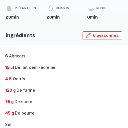
PRÉPARATION
CUISSON
REPOS
20min
28min
0min
Ingrédients
6 personnes
6
Abricots
15 cl
De lait demi-écrémé
4.5
Oeufs
120 g
De farine
75 g
De sucre
45 g
De beurre
Sel