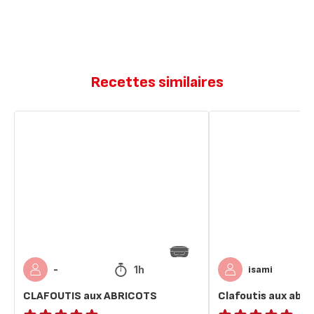
Recettes similaires
CLAFOUTIS
Clafoutis
aux
aux
ABRICOTS
abricots
1h
-
isami
CLAFOUTIS aux ABRICOTS
Clafoutis aux abri