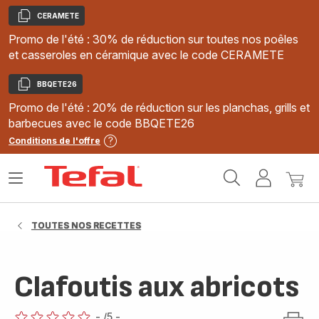
CERAMETE
Copier
Promo de l'été : 30% de réduction sur toutes nos poêles
et casseroles en céramique avec le code CERAMETE
BBQETE26
Copier
Promo de l'été : 20% de réduction sur les planchas, grills et
barbecues avec le code BBQETE26
Conditions de l'offre
Accueil
Ouvrir
Mon
Mon
Tefal
le
compte
panie
menu
TOUTES NOS RECETTES
Clafoutis aux abricots
-
/5
-