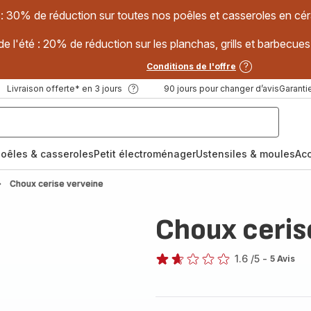
 : 30% de réduction sur toutes nos poêles et casseroles en
e l'été : 20% de réduction sur les planchas, grills et barbec
Conditions de l'offre
Livraison offerte* en 3 jours
90 jours pour changer d’avis
Garantie
oêles & casseroles
Petit électroménager
Ustensiles & moules
Ac
Choux cerise verveine
Choux ceris
1.6
/5
-
5 Avis
ratings.1.6