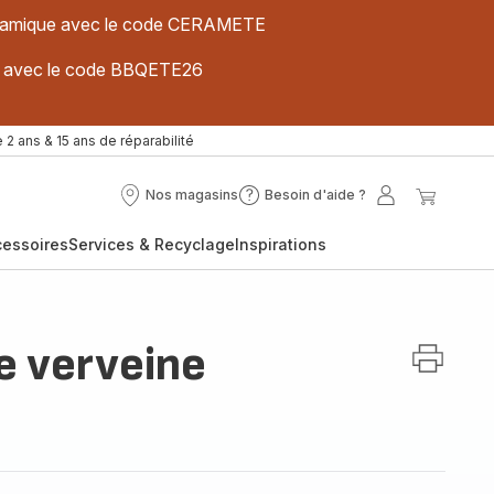
 céramique avec le code CERAMETE
ues avec le code BBQETE26
 2 ans & 15 ans de réparabilité
Nos magasins
Besoin d'aide ?
Nos
Besoin
Mon
Mon
magasins
d'aide
compte
panier
cessoires
Services & Recyclage
Inspirations
?
e verveine