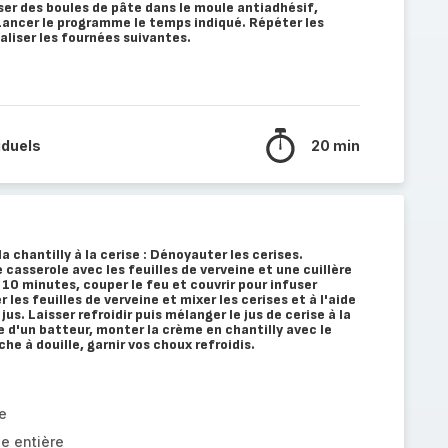
oser des boules de pâte dans le moule antiadhésif,
Lancer le programme le temps indiqué. Répéter les
liser les fournées suivantes.
iduels
20 min
a chantilly à la cerise : Dénoyauter les cerises.
casserole avec les feuilles de verveine et une cuillère
 10 minutes, couper le feu et couvrir pour infuser
les feuilles de verveine et mixer les cerises et à l'aide
jus. Laisser refroidir puis mélanger le jus de cerise à la
de d'un batteur, monter la crème en chantilly avec le
che à douille, garnir vos choux refroidis.
e
de entière