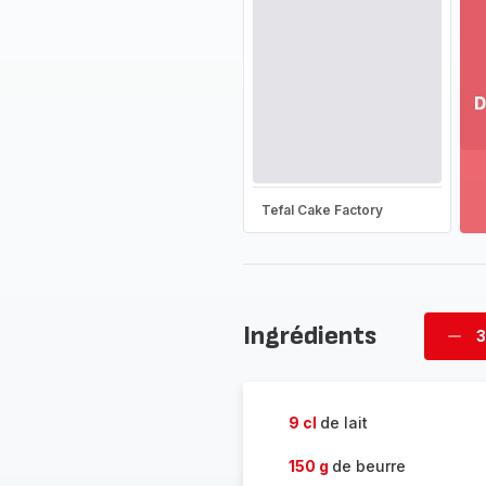
D
Vo
pl
-
Dé
Tefal Cake Factory
la
g
co
-
Ingrédients
3
Supp
four
9 cl
de lait
150 g
de beurre