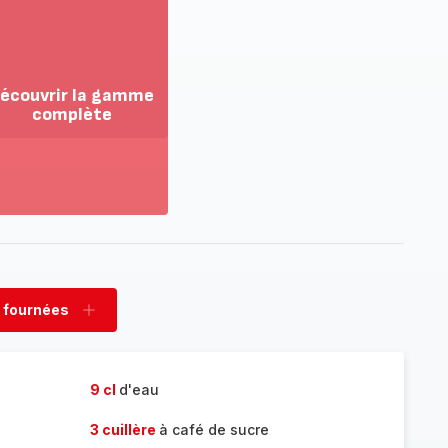
écouvrir la gamme
complète
ir
us...
couvrir
amme
mplète
 fournées
rimer
Ajouter
nées
fournées
9 cl
d'eau
3 cuillère
à café de sucre