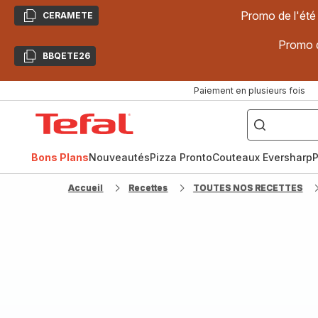
Promo de l'été
CERAMETE
Copier
Promo d
BBQETE26
Copier
Paiement en plusieurs fois
["Poêles
inox,
Accueil
Cake
Factory,
Tefal
Planchas,
Céramique..."]
Bons Plans
Nouveautés
Pizza Pronto
Couteaux Eversharp
P
Accueil
Recettes
TOUTES NOS RECETTES