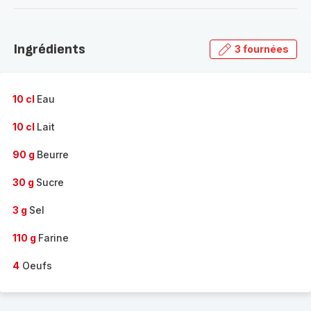
-
Découvrir
la
Ingrédients
3 fournées
gamme
complète
-
10 cl
Eau
10 cl
Lait
90 g
Beurre
30 g
Sucre
3 g
Sel
110 g
Farine
4
Oeufs