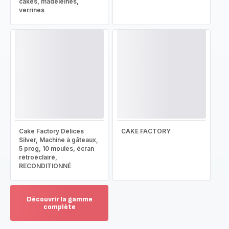
cakes, madeleines,
verrines
Cake Factory Délices
CAKE FACTORY
Silver, Machine à gâteaux,
5 prog, 10 moules, écran
rétroéclairé,
RECONDITIONNÉ
Découvrir la gamme
complète
Voir
plus...