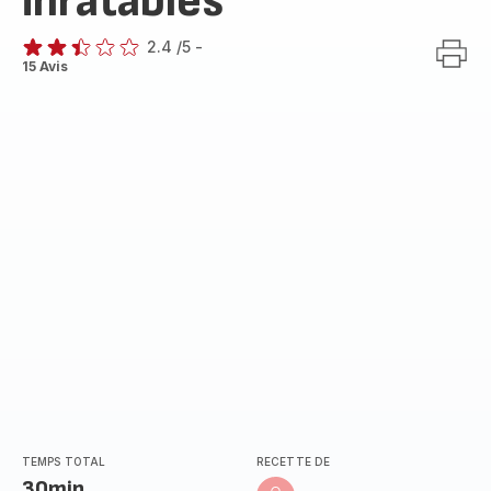
inratables
2.4
/5
-
ratings.2.4
15 Avis
TEMPS TOTAL
RECETTE DE
30min