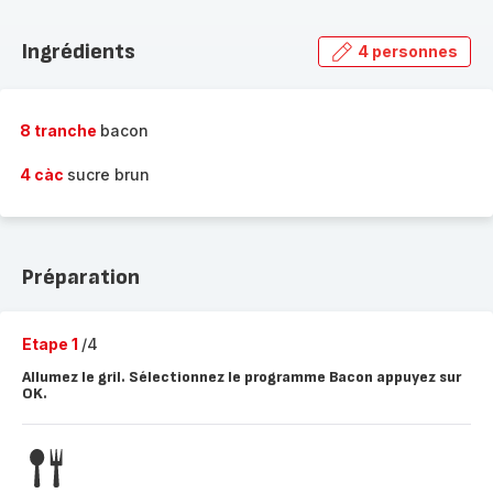
Découvrir
la
Ingrédients
4 personnes
gamme
complète
-
8 tranche
bacon
4 càc
sucre brun
Préparation
Etape 1
/4
Allumez le gril. Sélectionnez le programme Bacon appuyez sur
OK.