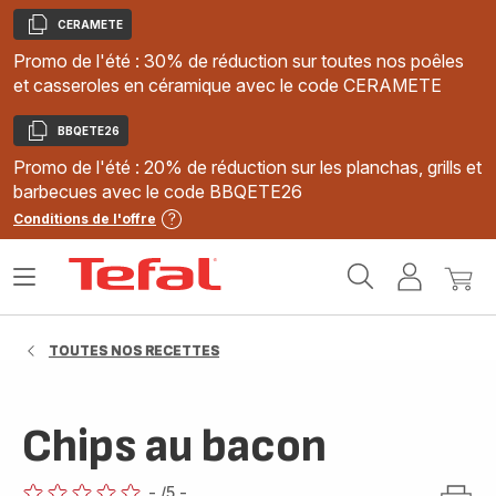
CERAMETE
Copier
Promo de l'été : 30% de réduction sur toutes nos poêles
et casseroles en céramique avec le code CERAMETE
BBQETE26
Copier
Promo de l'été : 20% de réduction sur les planchas, grills et
barbecues avec le code BBQETE26
Conditions de l'offre
Accueil
Ouvrir
Mon
Mon
Tefal
le
compte
panie
menu
TOUTES NOS RECETTES
Chips au bacon
-
/5
-