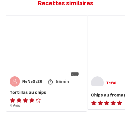
Recettes similaires
Tortillas
Chips
au
au
chips
fromage
55min
NeNeSs26
Tefal
Tortillas au chips
Chips au fromage
ratings.3.7
4 Avis
ratings.NaN