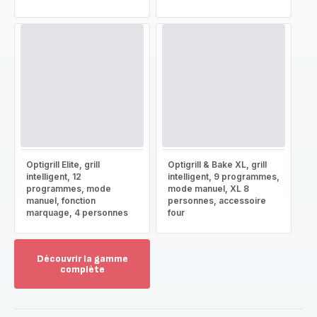
Optigrill Elite, grill
Optigrill & Bake XL, grill
intelligent, 12
intelligent, 9 programmes,
programmes, mode
mode manuel, XL 8
manuel, fonction
personnes, accessoire
marquage, 4 personnes
four
Découvrir la gamme
complète
Voir
plus...
-