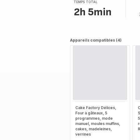
TEMPS TOTAL
2h 5min
Appareils compatibles (4)
Cake Factory Délices,
C
Four à gâteaux, 5
S
programmes, mode
5
manuel, moules muffins,
r
cakes, madeleines,
verrines