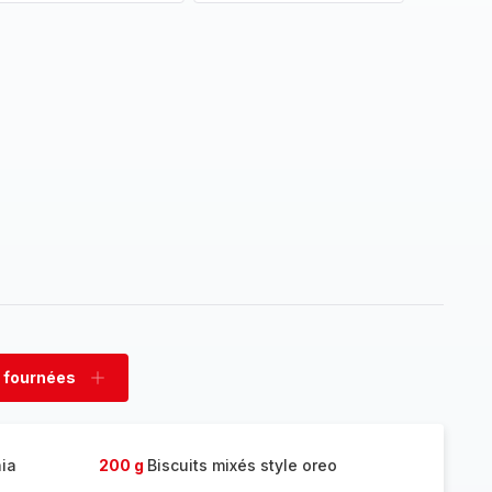
 fournées
rimer
Ajouter
nées
fournées
ia
200 g
Biscuits mixés style oreo