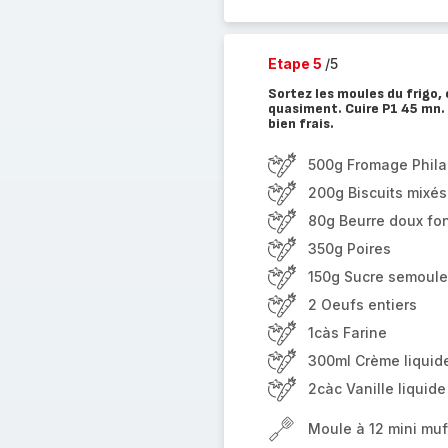
Etape 5
/5
Sortez les moules du frigo, 
quasiment. Cuire P1 45 mn. 
bien frais.
500g Fromage Phila
200g Biscuits mixés
80g Beurre doux fo
350g Poires
150g Sucre semoule
2 Oeufs entiers
1càs Farine
300ml Crème liquid
2càc Vanille liquide
Moule à 12 mini muf