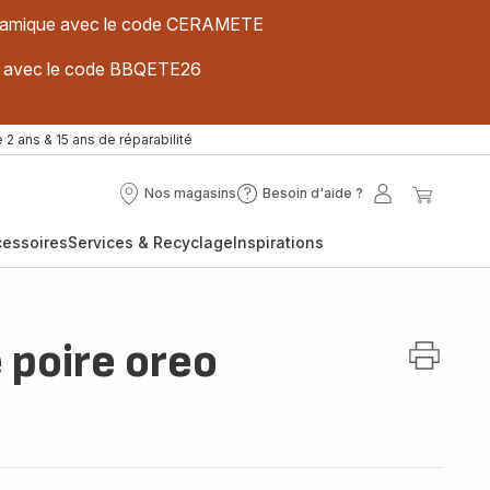
 céramique avec le code CERAMETE
ues avec le code BBQETE26
 2 ans & 15 ans de réparabilité
Nos magasins
Besoin d'aide ?
Nos
Besoin
Mon
Mon
magasins
d'aide
compte
panier
cessoires
Services & Recyclage
Inspirations
?
poire oreo