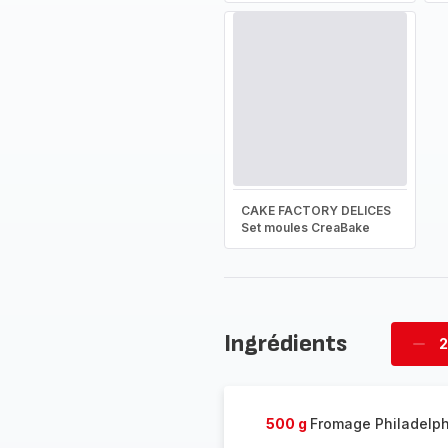
CAKE FACTORY DELICES
Set moules CreaBake
Ingrédients
2
Supp
four
500 g
Fromage Philadelph