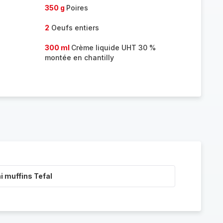
350 g
Poires
2
Oeufs entiers
300 ml
Crème liquide UHT 30 %
montée en chantilly
i muffins Tefal