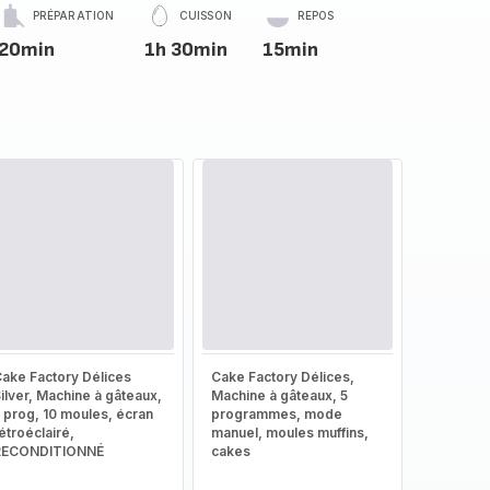
PRÉPARATION
CUISSON
REPOS
20min
1h 30min
15min
ake Factory Délices
Cake Factory Délices,
ilver, Machine à gâteaux,
Machine à gâteaux, 5
 prog, 10 moules, écran
programmes, mode
étroéclairé,
manuel, moules muffins,
RECONDITIONNÉ
cakes