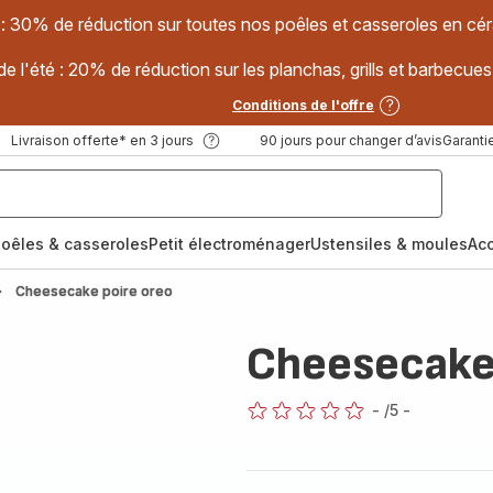
 : 30% de réduction sur toutes nos poêles et casseroles en
e l'été : 20% de réduction sur les planchas, grills et barbec
Conditions de l'offre
Livraison offerte* en 3 jours
90 jours pour changer d’avis
Garantie
oêles & casseroles
Petit électroménager
Ustensiles & moules
Ac
Cheesecake poire oreo
Cheesecake 
-
/5
-
ratings.0