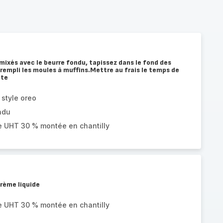
mixés avec le beurre fondu, tapissez dans le fond des
rempli les moules à muffins.Mettre au frais le temps de
tte
 style oreo
ndu
e UHT 30 % montée en chantilly
crème liquide
e UHT 30 % montée en chantilly