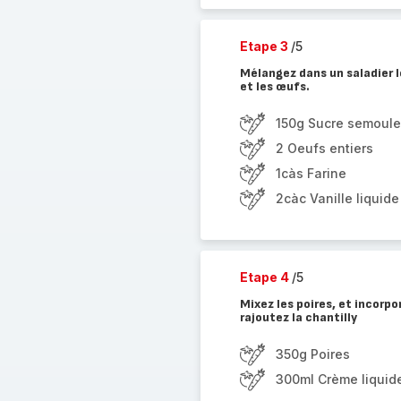
Etape 3
/5
Mélangez dans un saladier le
et les œufs.
150g Sucre semoule
2 Oeufs entiers
1càs Farine
2càc Vanille liquide
Etape 4
/5
Mixez les poires, et incorp
rajoutez la chantilly
350g Poires
300ml Crème liquid