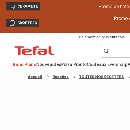
Promo de l'été
CERAMETE
Copier
Promo d
BBQETE26
Copier
Paiement en plusieurs fois
["Poêles
inox,
Accueil
Cake
Factory,
Tefal
Planchas,
Céramique..."]
Bons Plans
Nouveautés
Pizza Pronto
Couteaux Eversharp
P
Accueil
Recettes
TOUTES NOS RECETTES