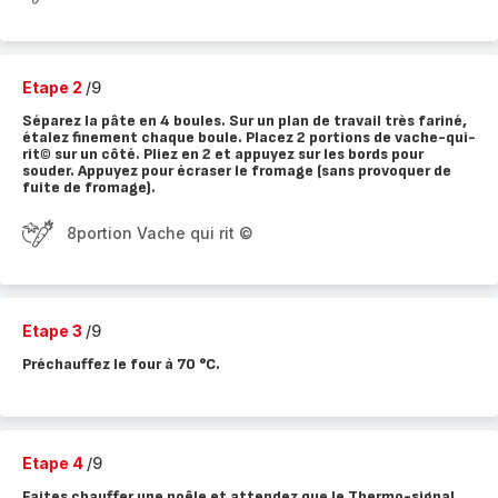
Etape 2
/9
Séparez la pâte en 4 boules. Sur un plan de travail très fariné,
étalez finement chaque boule. Placez 2 portions de vache-qui-
rit© sur un côté. Pliez en 2 et appuyez sur les bords pour
souder. Appuyez pour écraser le fromage (sans provoquer de
fuite de fromage).
8portion Vache qui rit ©
Etape 3
/9
Préchauffez le four à 70 °C.
Etape 4
/9
Faites chauffer une poêle et attendez que le Thermo-signal