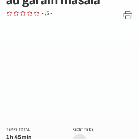
au garam masala
-
/5
-
ratings.0
TEMPS TOTAL
RECETTE DE
1h 45min