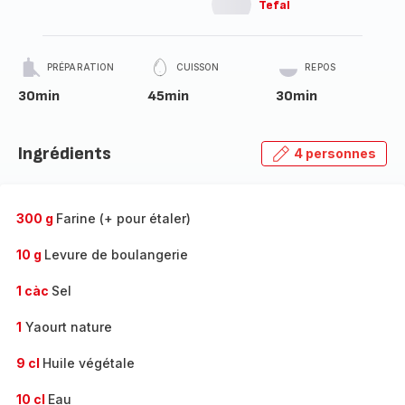
Tefal
PRÉPARATION
CUISSON
REPOS
30min
45min
30min
Ingrédients
4 personnes
300 g
Farine (+ pour étaler)
10 g
Levure de boulangerie
1 càc
Sel
1
Yaourt nature
9 cl
Huile végétale
10 cl
Eau