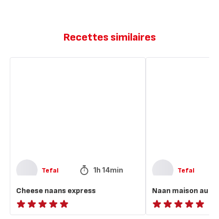
Recettes similaires
Cheese
Naan
naans
maison
express
au
fromage
1h 14min
Tefal
Tefal
Cheese naans express
Naan maison au f
ratings.NaN
ratings.NaN