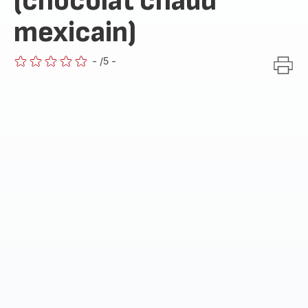
(chocolat chaud
mexicain)
-
/5
-
ratings.0