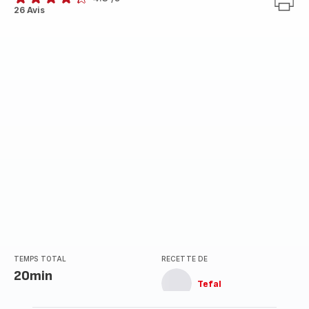
ratings.4.3
26 Avis
TEMPS TOTAL
RECETTE DE
20min
Tefal