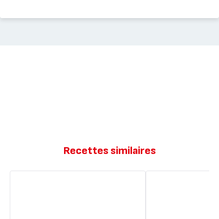
Recettes similaires
Muffins
Réduit
façon
en
carrot
Sucre*:
cake
Carrot
Muffins