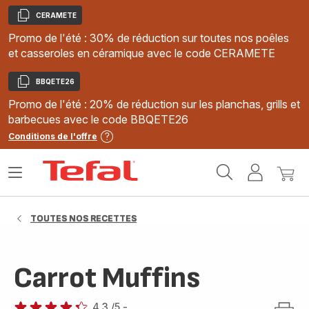
CERAMETE
Copier
Promo de l'été : 30% de réduction sur toutes nos poêles
et casseroles en céramique avec le code CERAMETE
BBQETE26
Copier
Promo de l'été : 20% de réduction sur les planchas, grills et
barbecues avec le code BBQETE26
Conditions de l'offre
Accueil
Ouvrir
Mon
Mon
Tefal
le
compte
panie
menu
TOUTES NOS RECETTES
Carrot Muffins
4.3
/5
-