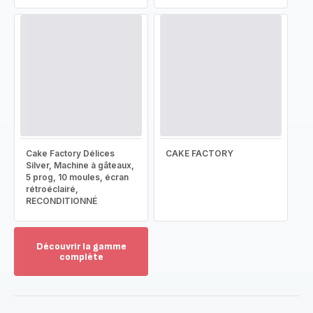
Cake Factory Délices
CAKE FACTORY
Silver, Machine à gâteaux,
5 prog, 10 moules, écran
rétroéclairé,
RECONDITIONNÉ
Découvrir la gamme
complète
Voir
plus...
-
Découvrir