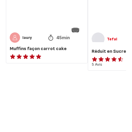
45min
laury
Tefal
Muffins façon carrot cake
Réduit en Sucre*: 
ratings.NaN
ratings.4.5
5 Avis