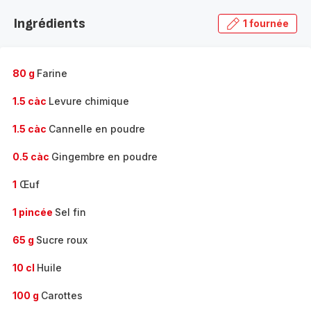
la
Ingrédients
1 fournée
gamme
complète
-
80 g
Farine
1.5 càc
Levure chimique
1.5 càc
Cannelle en poudre
0.5 càc
Gingembre en poudre
1
Œuf
1 pincée
Sel fin
65 g
Sucre roux
10 cl
Huile
100 g
Carottes