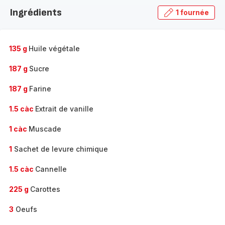
la
Ingrédients
1 fournée
gamme
complète
-
135 g
Huile végétale
187 g
Sucre
187 g
Farine
1.5 càc
Extrait de vanille
1 càc
Muscade
1
Sachet de levure chimique
1.5 càc
Cannelle
225 g
Carottes
3
Oeufs