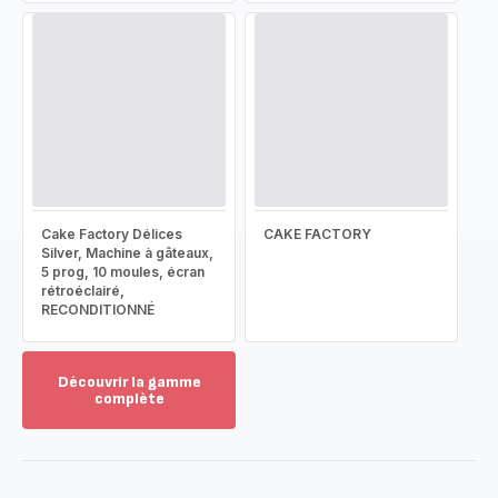
Cake Factory Délices
CAKE FACTORY
Silver, Machine à gâteaux,
5 prog, 10 moules, écran
rétroéclairé,
RECONDITIONNÉ
Découvrir la gamme
complète
Voir
plus...
-
Découvrir