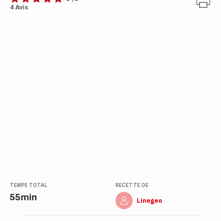
Avis
4 Avis
5
étoiles
(moyenne)
TEMPS TOTAL
RECETTE DE
55min
Linegeo