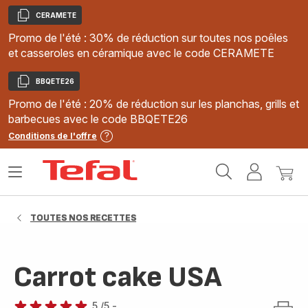
CERAMETE
Copier
Promo de l'été : 30% de réduction sur toutes nos poêles
et casseroles en céramique avec le code CERAMETE
BBQETE26
Copier
Promo de l'été : 20% de réduction sur les planchas, grills et
barbecues avec le code BBQETE26
Conditions de l'offre
Accueil
Ouvrir
Mon
Mon
Tefal
le
compte
panie
menu
TOUTES NOS RECETTES
Carrot cake USA
5
/5
-