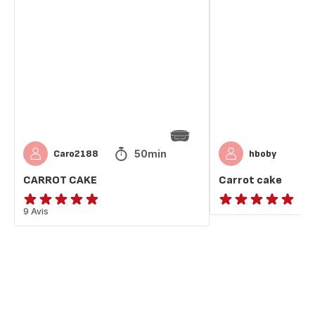
CARROT
Carrot
CAKE
cake
50min
Caro2188
hboby
CARROT CAKE
Carrot cake
ratings.4.8
9 Avis
ratings.NaN