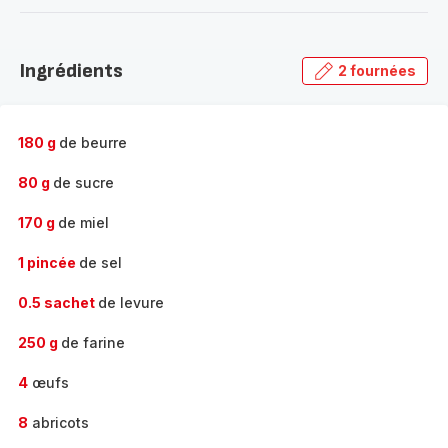
-
Découvrir
la
Ingrédients
2 fournées
gamme
complète
-
180 g
de beurre
80 g
de sucre
170 g
de miel
1 pincée
de sel
0.5 sachet
de levure
250 g
de farine
4
œufs
8
abricots