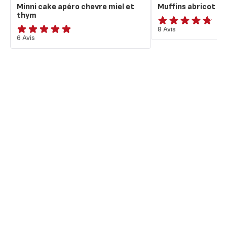
Minni cake apéro chevre miel et
Muffins abricot au
thym
ratings.4.7
8 Avis
ratings.4.9
6 Avis