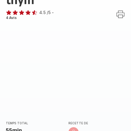
thym
4.5
/5
-
ratings.4.5
4 Avis
TEMPS TOTAL
RECETTE DE
55min