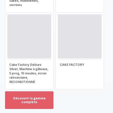
cakes, madeleines,
verrines
Cake Factory Délices
CAKE FACTORY
Silver, Machine à gâteaux,
5 prog, 10 moules, écran
rétroéclairé,
RECONDITIONNÉ
Découvrir la gamme
complète
Voir
plus...