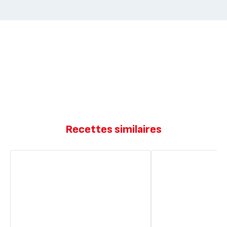
Recettes similaires
Cake
Cakes
jambon
Jambon
Comté