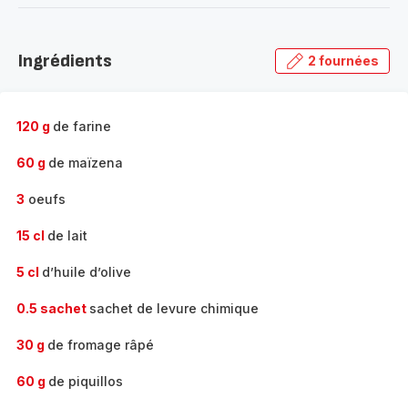
-
Découvrir
la
Ingrédients
2 fournées
gamme
complète
-
120 g
de farine
60 g
de maïzena
3
oeufs
15 cl
de lait
5 cl
d’huile d’olive
0.5 sachet
sachet de levure chimique
30 g
de fromage râpé
60 g
de piquillos