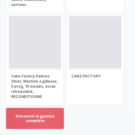
verrines
Cake Factory Délices
CAKE FACTORY
Silver, Machine à gâteaux,
5 prog, 10 moules, écran
rétroéclairé,
RECONDITIONNÉ
Découvrir la gamme
complète
Voir
plus...