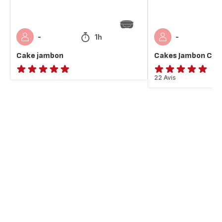
1h
-
-
Cake jambon
Cakes Jambon Co
ratings.NaN
Avis
22 Avis
5
étoiles
(moyenne)