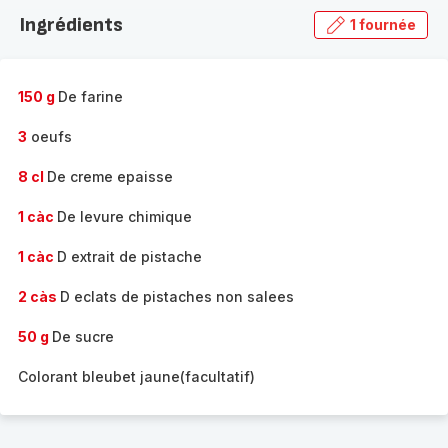
la
Ingrédients
1 fournée
gamme
complète
-
150 g
De farine
3
oeufs
8 cl
De creme epaisse
1 càc
De levure chimique
1 càc
D extrait de pistache
2 càs
D eclats de pistaches non salees
50 g
De sucre
Colorant bleubet jaune(facultatif)