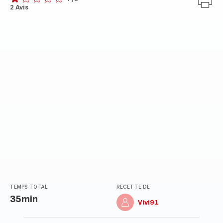
Avis
2 Avis
1
étoile
(moyenne)
TEMPS TOTAL
RECETTE DE
35min
Vivi91