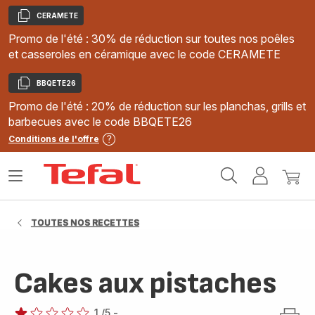
CERAMETE
Copier
Promo de l'été : 30% de réduction sur toutes nos poêles
et casseroles en céramique avec le code CERAMETE
BBQETE26
Copier
Promo de l'été : 20% de réduction sur les planchas, grills et
barbecues avec le code BBQETE26
Conditions de l'offre
Accueil
Ouvrir
Mon
Mon
Tefal
le
compte
panie
menu
TOUTES NOS RECETTES
Cakes aux pistaches
1
/5
-