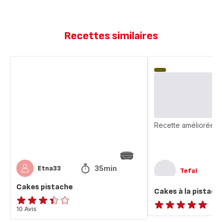
Recettes similaires
Cakes
Cakes
pistache
à
la
pistache
Recette améliorée
35min
Etna33
Tefal
Cakes pistache
Cakes à la pistach
ratings.3.4
10 Avis
ratings.NaN