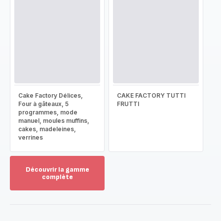
Cake Factory Délices,
CAKE FACTORY TUTTI
Four à gâteaux, 5
FRUTTI
programmes, mode
manuel, moules muffins,
cakes, madeleines,
verrines
Découvrir la gamme
complète
Voir
plus...
-
Découvrir