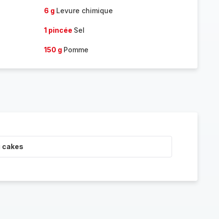
6 g
Levure chimique
1 pincée
Sel
150 g
Pomme
i cakes