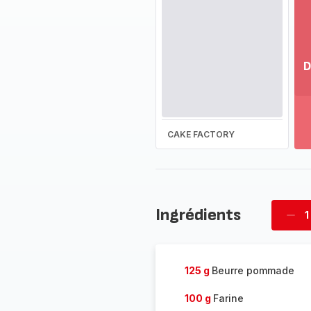
D
Vo
pl
-
Dé
CAKE FACTORY
la
g
co
-
Ingrédients
1
Supp
four
125 g
Beurre pommade
100 g
Farine