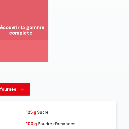
écouvrir la gamme
complète
ir
us...
couvrir
amme
mplète
 fournée
rimer
Ajouter
née
fournée
125 g
Sucre
100 g
Poudre d’amandes