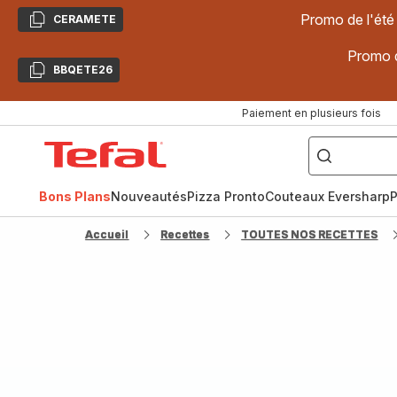
Promo de l'été
CERAMETE
Copier
Promo d
BBQETE26
Copier
Paiement en plusieurs fois
["Poêles
inox,
Accueil
Cake
Factory,
Tefal
Planchas,
Céramique..."]
Bons Plans
Nouveautés
Pizza Pronto
Couteaux Eversharp
P
Accueil
Recettes
TOUTES NOS RECETTES