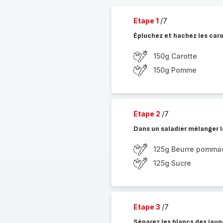
Etape 1
/7
Épluchez et hachez les car
150g Carotte
150g Pomme
Etape 2
/7
Dans un saladier mélanger 
125g Beurre pomma
125g Sucre
Etape 3
/7
Séparez les blancs des jaun