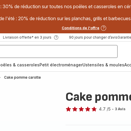
 : 30% de réduction sur toutes nos poêles et casseroles en
e l'été : 20% de réduction sur les planchas, grills et barbec
Conditions de l'offre
Livraison offerte* en 3 jours
90 jours pour changer d’avis
Garantie
oêles & casseroles
Petit électroménager
Ustensiles & moules
Ac
Cake pomme carotte
Cake pomme
4.7
/5
-
3 Avis
ratings.4.7