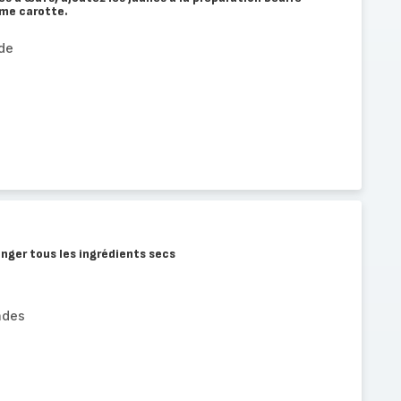
mme carotte.
de
nger tous les ingrédients secs
ndes