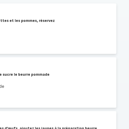
ottes et les pommes, réservez
le sucre le beurre pommade
de
es d’œufs, ajoutez les jaunes à la préparation beurre