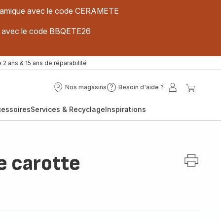
 céramique avec le code CERAMETE
ues avec le code BBQETE26
 2 ans & 15 ans de réparabilité
Nos magasins
Besoin d'aide ?
Nos
Besoin
Mon
Mon
magasins
d'aide
compte
panier
cessoires
Services & Recyclage
Inspirations
?
 carotte