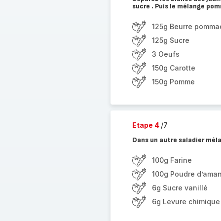
sucre . Puis le mélange po
125g Beurre pomma
125g Sucre
3 Oeufs
150g Carotte
150g Pomme
Etape 4
/7
Dans un autre saladier méla
100g Farine
100g Poudre d’ama
6g Sucre vanillé
6g Levure chimique