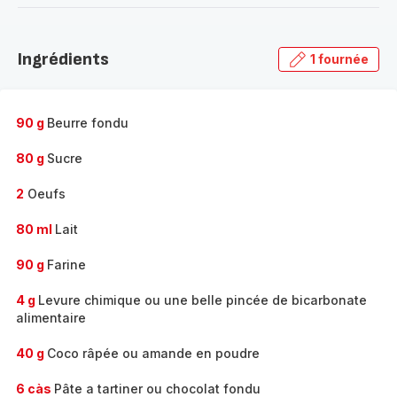
-
Découvrir
la
Ingrédients
1 fournée
gamme
complète
-
90 g
Beurre fondu
80 g
Sucre
2
Oeufs
80 ml
Lait
90 g
Farine
4 g
Levure chimique ou une belle pincée de bicarbonate
alimentaire
40 g
Coco râpée ou amande en poudre
6 càs
Pâte a tartiner ou chocolat fondu