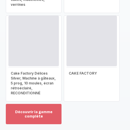
verrines
Cake Factory Délices
CAKE FACTORY
Silver, Machine à gâteaux,
5 prog, 10 moules, écran
rétroéclairé,
RECONDITIONNÉ
Découvrir la gamme
complète
Voir
plus...