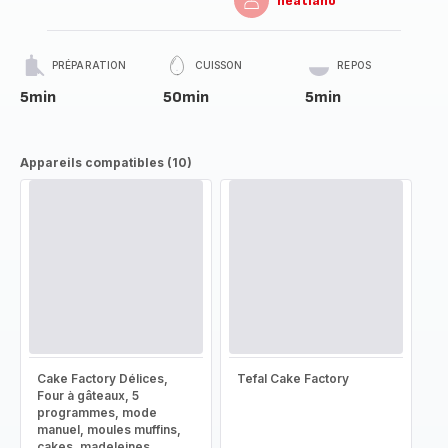
heatlano
PRÉPARATION
CUISSON
REPOS
5min
50min
5min
Appareils compatibles (10)
Cake Factory Délices,
Tefal Cake Factory
Four à gâteaux, 5
programmes, mode
manuel, moules muffins,
cakes, madeleines,