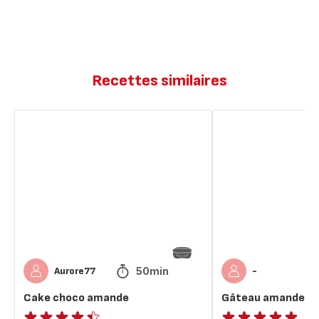
Recettes similaires
Cake
Gâteau
choco
amandes
amande
choco
50min
Aurore77
-
Cake choco amande
Gâteau amandes 