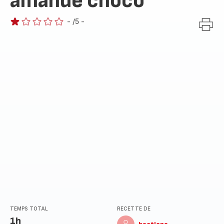
amande choco
-
/5
-
Avis
1
étoile
(moyenne)
TEMPS TOTAL
RECETTE DE
1h