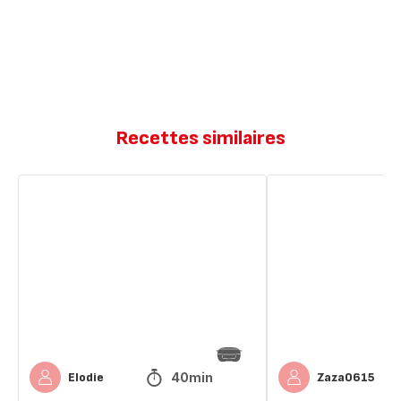
Recettes similaires
Torsade
BISCUITS
de
POUR
poulet
CHIEN
pour
chien
40min
Elodie
Zaza0615