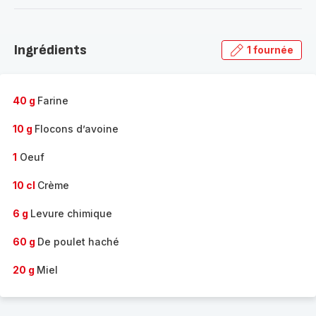
-
Découvrir
la
Ingrédients
1 fournée
gamme
complète
-
40 g
Farine
10 g
Flocons d’avoine
1
Oeuf
10 cl
Crème
6 g
Levure chimique
60 g
De poulet haché
20 g
Miel