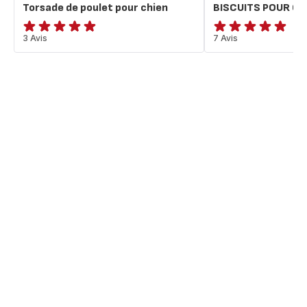
Torsade de poulet pour chien
BISCUITS POUR CH
Avis
3 Avis
ratings.4.9
7 Avis
5
étoiles
(moyenne)