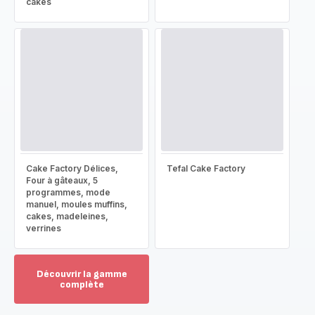
cakes
Cake Factory Délices,
Tefal Cake Factory
Four à gâteaux, 5
programmes, mode
manuel, moules muffins,
cakes, madeleines,
verrines
Découvrir la gamme
complète
Voir
plus...