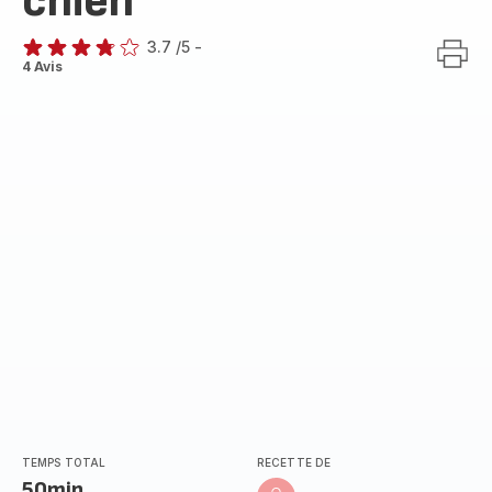
chien
3.7
/5
-
ratings.3.7
4 Avis
TEMPS TOTAL
RECETTE DE
50min