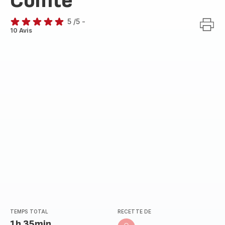
Comté
5
/5
-
Avis
10 Avis
5
étoiles
(moyenne)
TEMPS TOTAL
RECETTE DE
1h 35min