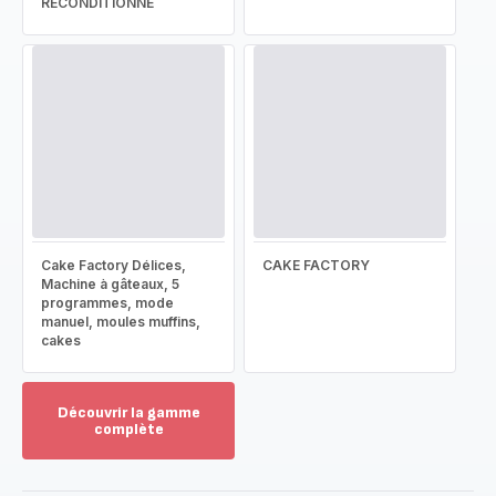
RECONDITIONNÉ
Cake Factory Délices,
CAKE FACTORY
Machine à gâteaux, 5
programmes, mode
manuel, moules muffins,
cakes
Découvrir la gamme
complète
Voir
plus...
-