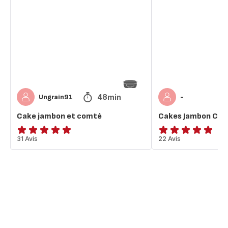
et
Comté
comté
48min
Ungrain91
-
Cake jambon et comté
Cakes Jambon Co
ratings.4.9
31 Avis
Avis
22 Avis
5
étoiles
(moyenne)