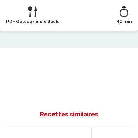
P2 - Gâteaux individuels
40 min
Recettes similaires
Cake
Cakes
jambon
Jambon