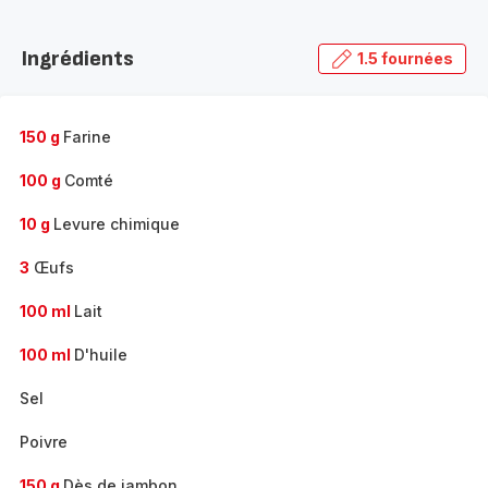
Découvrir
la
Ingrédients
1.5 fournées
gamme
complète
-
150 g
Farine
100 g
Comté
10 g
Levure chimique
3
Œufs
100 ml
Lait
100 ml
D'huile
Sel
Poivre
150 g
Dès de jambon